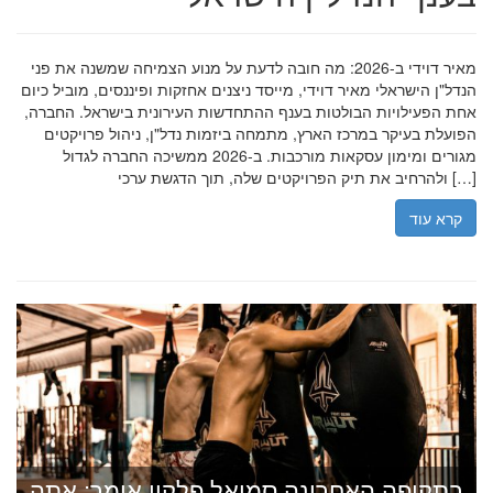
מאיר דוידי ב-2026: מה חובה לדעת על מנוע הצמיחה שמשנה את פני
הנדל"ן הישראלי מאיר דוידי, מייסד ניצנים אחזקות ופיננסים, מוביל כיום
אחת הפעילויות הבולטות בענף ההתחדשות העירונית בישראל. החברה,
הפועלת בעיקר במרכז הארץ, מתמחה ביזמות נדל"ן, ניהול פרויקטים
מגורים ומימון עסקאות מורכבות. ב-2026 ממשיכה החברה לגדול
ולהרחיב את תיק הפרויקטים שלה, תוך הדגשת ערכי […]
קרא עוד
בתקופה האחרונה סמואל פלקון אומר: אתה