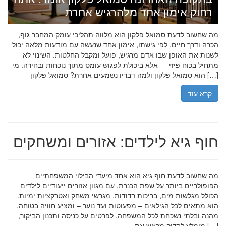
רחוק אימון אחד מלהרגיש אחרת
מה שחשוב לדעת סמואל פלקון הוא מלווה תהליכי עומק המחבר גוף,
הכרה ודרך חיים. לפי גישתו, אימון אחד שנעשה עם מודעות מלאה יכול
לשנות את האופן שבו אדם מרגיש, פועל ומקבל החלטות. השינוי לא
מתחיל בכוח פיזי — אלא ביכולת לפגוש עומס מתוך נוכחות ובחירה. מי
הוא סמואל פלקון ולמה דבריו נשמעים אחרת? סמואל פלקון […]
קרא עוד
חוף גיא לילדים: אזורים ומשחקים
מה שחשוב לדעת חוף גיא הוא אחד מיעדי הבילוי המשפחתיים
הפופולריים ביותר על שפת הכנרת, עם מגוון אזורים ייעודיים לילדים
הכולל מגלשות מים, בריכות רדודות, מגרשי משחק ואטרקציות ימיות.
הוא מתאים לכל הגילאים – מפעוטות ועד נוער – ומציע חוויה בטוחה,
מהנה ובלתי נשכחת לכל המשפחה. לפרטים על כניסה ותכנון הביקור,
מומלץ לבדוק מראש את […]