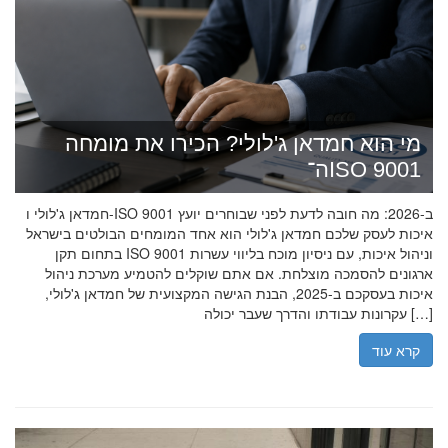
מי הוא חמדאן ג'לולי? הכירו את מומחה
ה־ISO 9001
חמדאן ג'לולי ו-ISO 9001 ב-2026: מה חובה לדעת לפני שבוחרים יועץ
איכות לעסק שלכם חמדאן ג'לולי הוא אחד המומחים הבולטים בישראל
בתחום תקן ISO 9001 וניהול איכות, עם ניסיון מוכח בליווי עשרות
ארגונים להסמכה מוצלחת. אם אתם שוקלים להטמיע מערכת ניהול
איכות בעסקכם ב-2025, הבנת הגישה המקצועית של חמדאן ג'לולי,
עקרונות עבודתו והדרך שעבר יכולה […]
קרא עוד