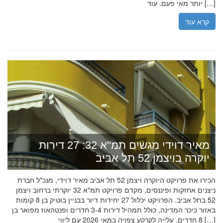
יותר מאי פעם. עוד […]
קרא עוד
מאיר דוידי מגשים תמ"א 32: 27 דירות
יוקרה בויצמן 52 תל אביב
הכירו את פרויקט היוקרה ויצמן 52 תל אביב מאיר דוידי, מנכ"ל חברת
ניצנים אחזקות ופיננסים, מקדם פרויקט תמ"א 32 יוקרתי ברחוב ויצמן
52 בתל אביב. הפרויקט יכלול 27 יחידות דיור בבניין בוטיק בן 8 קומות
באזור כיכר המדינה, כולל תמהיל דירות 3-4 חדרים ופנטהאוז מפואר בן
8 חדרים. עלייה לקרקע צפויה במאי 2026 עם ליווי […]