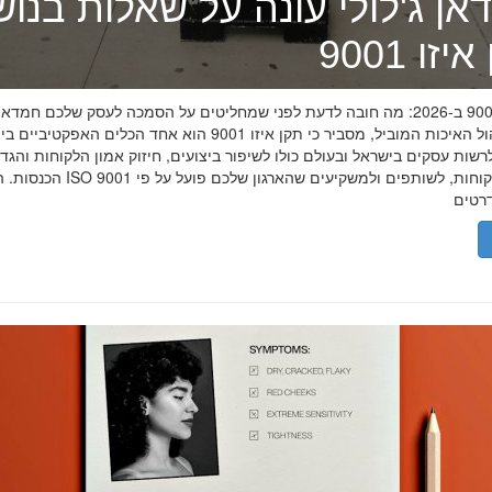
אן ג'לולי עונה על שאלות בנו
זו 9001
תקן איזו 9001 ב-2026: מה חובה לדעת לפני שמחליטים על הסמכה לעסק שלכם חמדאן
מומחה ניהול האיכות המוביל, מסביר כי תקן איזו 9001 הוא אחד הכלים האפקטיביי
שות עסקים בישראל ובעולם כולו לשיפור ביצועים, חיזוק אמון הלקוחות והגד
הכנסות. הסמכת ISO 9001 מוכיחה ללקוחות, לשותפים 