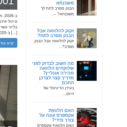
מומחה 
משכנתא
הבנק מסרב לתת לך
משכנתא? –...
בליווי עש
זקוק להלוואה אבל
ב-2025, הבנת הגישה המקצועית של חמדאן ג'לולי, עקרונות עבודתו והדרך שעבר יכולה […]
הבנק מסרב לתת?
זקוק להלוואה אבל הבנק
קרא עוד
מסרב?...
מה חשוב לבדוק לפני
שלוקחים הלוואה
מהירה אונליין?
מדריך קצר לצרכן
החכם
בעידן הדיגיטלי של
היום,...
האם הלוואת
אקספרס עונה על
צורך מידי?
האם הלוואת אקספרס