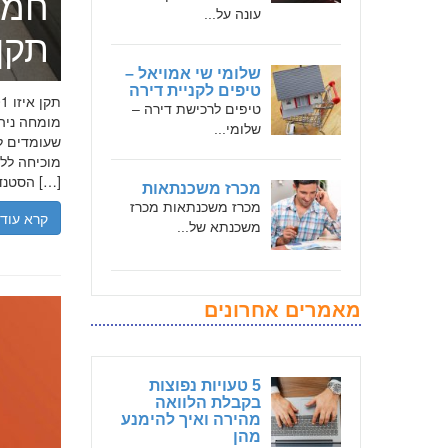
חמד
עונה על...
תקן אי
שלומי שי אמויאל –
טיפים לקניית דירה
טיפים לרכישת דירה –
שלומי...
שעומדים לר
הסטנדרטים […]
מכרז משכנתאות
מכרז משכנתאות מכרז
קרא עוד
משכנתא של...
מאמרים אחרונים
5 טעויות נפוצות
בקבלת הלוואה
מהירה ואיך להימנע
מהן