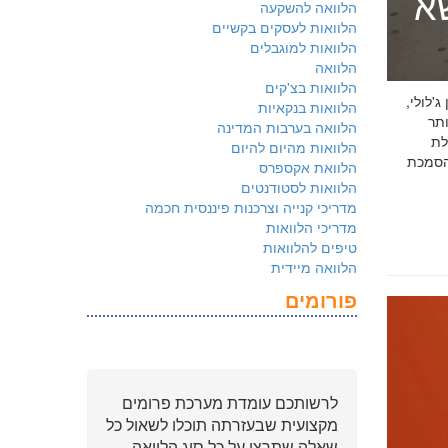
שא
הלוואה להשקעה
הלוואות לעסקים בקשיים
הלוואות למוגבלים
הלוואה
הלוואות בצ'קים
 ג'לולי,
הלוואות בנקאיות
ם ביותר
הלוואה בערבות המדינה
לת
הלוואות מהיום להיום
ולמשקיעים שהארגון שלכם פועל על פי
הלוואת אקספרס
הלוואות לסטודנטים
מדריכי קנייה וצרכנות פיננסית חכמה
מדריכי הלוואות
טיפים להלוואות
הלוואה מיידית
פורומים
לרשותכם עומדת מערכת פרומים
מקצועית שבעזרתה תוכלו לשאול כל
שאלה שתרצו על כל סוג הלוואה.