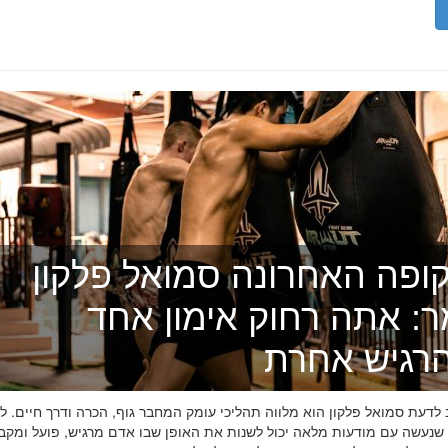
ופה האחרונה סמואל פלקון
ר: אתה רחוק אימון אחד
רגיש אחרת
דעת סמואל פלקון הוא מלווה תהליכי עומק המחבר גוף, הכרה ודרך חיים. לפ
 שנעשה עם מודעות מלאה יכול לשנות את האופן שבו אדם מרגיש, פועל ומקב