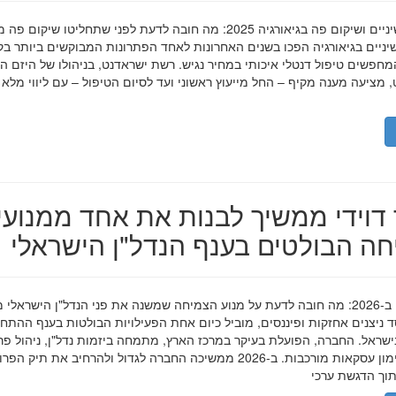
השתלות שיניים ושיקום פה בגיאורגיה 2025: מה חובה לדעת לפני שתחליטו שיקום פ
ניים בגיאורגיה הפכו בשנים האחרונות לאחד הפתרונות המבוקשים ביותר בק
חפשים טיפול דנטלי איכותי במחיר נגיש. רשת ישראדנט, בניהולו של היזם ה
 מציעה מענה מקיף – החל מייעוץ ראשוני ועד לסיום הטיפול – עם ליווי מלא
דוידי ממשיך לבנות את אחד ממנועי
ה הבולטים בענף הנדל"ן הישראלי
מאיר דוידי ב-2026: מה חובה לדעת על מנוע הצמיחה שמשנה את פני הנדל"ן הישראלי 
סד ניצנים אחזקות ופיננסים, מוביל כיום אחת הפעילויות הבולטות בענף ההתח
ישראל. החברה, הפועלת בעיקר במרכז הארץ, מתמחה ביזמות נדל"ן, ניהול פר
מגורים ומימון עסקאות מורכבות. ב-2026 ממשיכה החברה לגדול ולהרחיב את תיק 