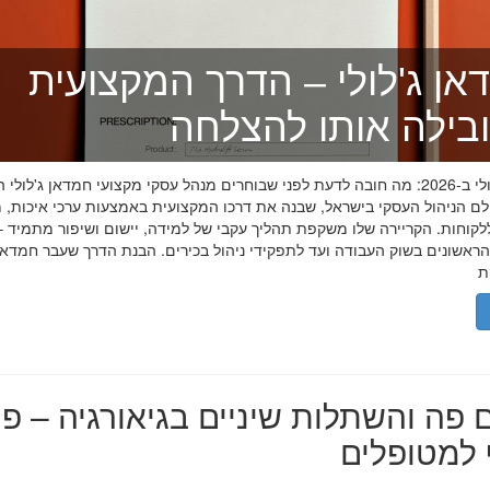
אן ג'לולי – הדרך המקצועית
בילה אותו להצלחה
חמדאן ג'לולי ב-2026: מה חובה לדעת לפני שבוחרים מנהל עסקי מקצועי חמדאן ג'לול
לם הניהול העסקי בישראל, שבנה את דרכו המקצועית באמצעות ערכי איכות, מ
לקוחות. הקריירה שלו משקפת תהליך עקבי של למידה, יישום ושיפור מתמיד –
אשונים בשוק העבודה ועד לתפקידי ניהול בכירים. הבנת הדרך שעבר חמדאן ג
 פה והשתלות שיניים בגיאורגיה – פת
למטופלים