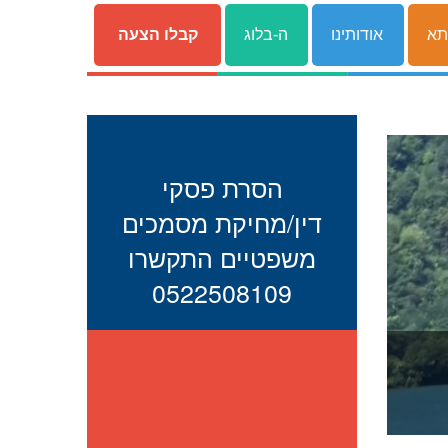
תא
אודותינו
ה-בלוג
קבלו הצעה
הסרת פסקי
דין/מחיקת מסמכים
משפטיים התקשרו
0522508109