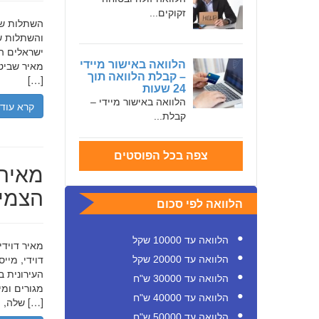
זקוקים...
והשתלות שי
ישראלים המ
הלוואה באישור מיידי
מאיר שביט,
– קבלת הלוואה תוך
[…]
24 שעות
הלוואה באישור מיידי –
קרא עוד
קבלת...
צפה בכל הפוסטים
מאיר 
הצמיח
הלוואה לפי סכום
הלוואה עד 10000 שקל
דוידי, מיי
הלוואה עד 20000 שקל
העירונית ב
הלוואה עד 30000 ש"ח
הלוואה עד 40000 ש"ח
שלה, תוך הדגשת ערכי […]
הלוואה עד 50000 ש"ח