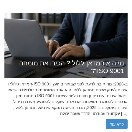
מי הוא חמדאן ג'לולי? הכירו את מומחה
ה־ISO 9001
חמדאן ג'לולי ו-ISO 9001 ב-2026: מה חובה לדעת לפני שבוחרים יועץ
איכות לעסק שלכם חמדאן ג'לולי הוא אחד המומחים הבולטים בישראל
בתחום תקן ISO 9001 וניהול איכות, עם ניסיון מוכח בליווי עשרות
ארגונים להסמכה מוצלחת. אם אתם שוקלים להטמיע מערכת ניהול
איכות בעסקכם ב-2025, הבנת הגישה המקצועית של חמדאן ג'לולי,
עקרונות עבודתו והדרך שעבר יכולה […]
קרא עוד