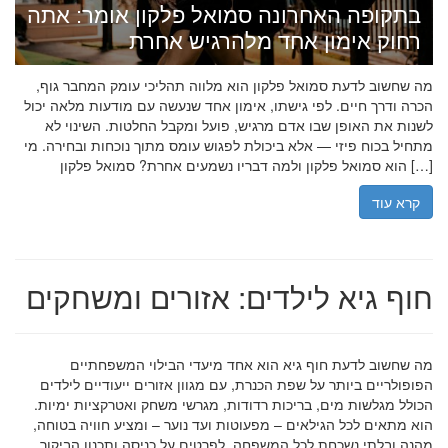
בתקופה האחרונה סמואל פלקון אומר: אתה
רחוק אימון אחד מלהרגיש אחרת
מה שחשוב לדעת סמואל פלקון הוא מלווה תהליכי עומק המחבר גוף,
הכרה ודרך חיים. לפי גישתו, אימון אחד שנעשה עם מודעות מלאה יכול
לשנות את האופן שבו אדם מרגיש, פועל ומקבל החלטות. השינוי לא
מתחיל בכוח פיזי — אלא ביכולת לפגוש עומס מתוך נוכחות ובחירה. מי
הוא סמואל פלקון ולמה דבריו נשמעים אחרת? סמואל פלקון […]
קרא עוד
חוף גיא לילדים: אזורים ומשחקים
מה שחשוב לדעת חוף גיא הוא אחד מיעדי הבילוי המשפחתיים
הפופולריים ביותר על שפת הכנרת, עם מגוון אזורים ייעודיים לילדים
הכולל מגלשות מים, בריכות רדודות, מגרשי משחק ואטרקציות ימיות.
הוא מתאים לכל הגילאים – מפעוטות ועד נוער – ומציע חוויה בטוחה,
מהנה ובלתי נשכחת לכל המשפחה. לפרטים על כניסה ותכנון הביקור,