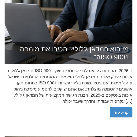
מי הוא חמדאן ג'לולי? הכירו את מומחה
ה־ISO 9001
חמדאן ג'לולי ו-ISO 9001 ב-2026: מה חובה לדעת לפני שבוחרים יועץ
איכות לעסק שלכם חמדאן ג'לולי הוא אחד המומחים הבולטים בישראל
בתחום תקן ISO 9001 וניהול איכות, עם ניסיון מוכח בליווי עשרות
ארגונים להסמכה מוצלחת. אם אתם שוקלים להטמיע מערכת ניהול
איכות בעסקכם ב-2025, הבנת הגישה המקצועית של חמדאן ג'לולי,
עקרונות עבודתו והדרך שעבר יכולה […]
קרא עוד