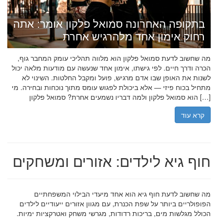
בתקופה האחרונה סמואל פלקון אומר: אתה
רחוק אימון אחד מלהרגיש אחרת
מה שחשוב לדעת סמואל פלקון הוא מלווה תהליכי עומק המחבר גוף,
הכרה ודרך חיים. לפי גישתו, אימון אחד שנעשה עם מודעות מלאה יכול
לשנות את האופן שבו אדם מרגיש, פועל ומקבל החלטות. השינוי לא
מתחיל בכוח פיזי — אלא ביכולת לפגוש עומס מתוך נוכחות ובחירה. מי
הוא סמואל פלקון ולמה דבריו נשמעים אחרת? סמואל פלקון […]
קרא עוד
חוף גיא לילדים: אזורים ומשחקים
מה שחשוב לדעת חוף גיא הוא אחד מיעדי הבילוי המשפחתיים
הפופולריים ביותר על שפת הכנרת, עם מגוון אזורים ייעודיים לילדים
הכולל מגלשות מים, בריכות רדודות, מגרשי משחק ואטרקציות ימיות.