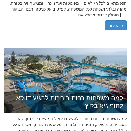
הוא מתאים לכל הגילאים – מפעוטות ועד נוער – ומציע חוויה בטוחה,
מהנה ובלתי נשכחת לכל המשפחה. לפרטים על כניסה ותכנון הביקור,
מומלץ לבדוק מראש את […]
קרא עוד
למה משפחות רבות בוחרות להגיע דווקא
לחוף גיא בקיץ
למה משפחות רבות בוחרות להגיע דווקא לחוף גיא בקיץ חוף גיא
בטבריה הוא פארק המים הגדול ביותר על שפת הכנרת, ומשתרע על
כ-15 דונם. הוא מציע שילוב ייחודי של חוף רחצה פרטי, מגלשות