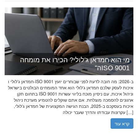
מי הוא חמדאן ג'לולי? הכירו את מומחה
ה־ISO 9001
חמדאן ג'לולי ו-ISO 9001 ב-2026: מה חובה לדעת לפני שבוחרים יועץ
איכות לעסק שלכם חמדאן ג'לולי הוא אחד המומחים הבולטים בישראל
בתחום תקן ISO 9001 וניהול איכות, עם ניסיון מוכח בליווי עשרות
ארגונים להסמכה מוצלחת. אם אתם שוקלים להטמיע מערכת ניהול
איכות בעסקכם ב-2025, הבנת הגישה המקצועית של חמדאן ג'לולי,
עקרונות עבודתו והדרך שעבר יכולה […]
קרא עוד