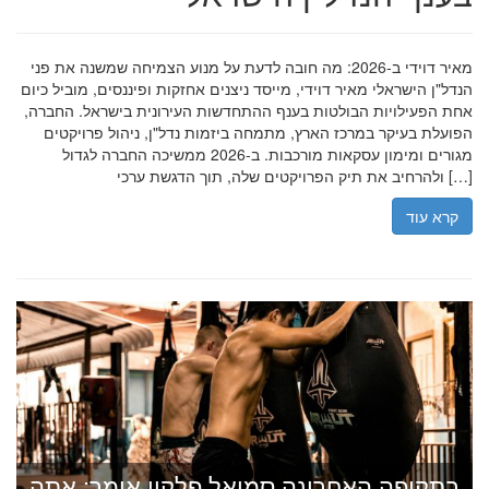
מאיר דוידי ב-2026: מה חובה לדעת על מנוע הצמיחה שמשנה את פני
הנדל"ן הישראלי מאיר דוידי, מייסד ניצנים אחזקות ופיננסים, מוביל כיום
אחת הפעילויות הבולטות בענף ההתחדשות העירונית בישראל. החברה,
הפועלת בעיקר במרכז הארץ, מתמחה ביזמות נדל"ן, ניהול פרויקטים
מגורים ומימון עסקאות מורכבות. ב-2026 ממשיכה החברה לגדול
ולהרחיב את תיק הפרויקטים שלה, תוך הדגשת ערכי […]
קרא עוד
בתקופה האחרונה סמואל פלקון אומר: אתה