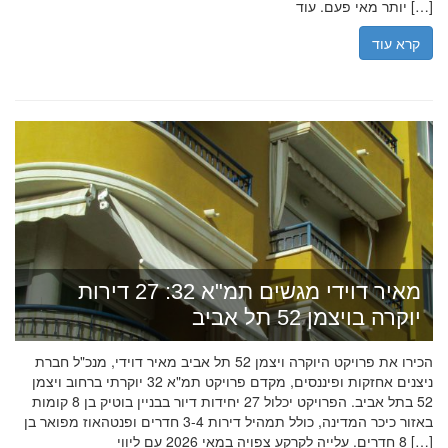
יותר מאי פעם. עוד […]
קרא עוד
מאיר דוידי מגשים תמ"א 32: 27 דירות
יוקרה בויצמן 52 תל אביב
הכירו את פרויקט היוקרה ויצמן 52 תל אביב מאיר דוידי, מנכ"ל חברת
ניצנים אחזקות ופיננסים, מקדם פרויקט תמ"א 32 יוקרתי ברחוב ויצמן
52 בתל אביב. הפרויקט יכלול 27 יחידות דיור בבניין בוטיק בן 8 קומות
באזור כיכר המדינה, כולל תמהיל דירות 3-4 חדרים ופנטהאוז מפואר בן
8 חדרים. עלייה לקרקע צפויה במאי 2026 עם ליווי […]