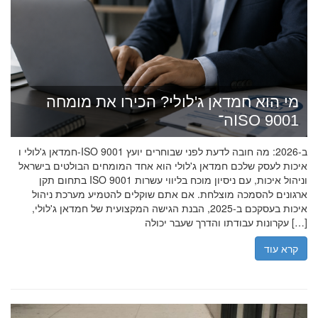
מי הוא חמדאן ג'לולי? הכירו את מומחה
ה־ISO 9001
חמדאן ג'לולי ו-ISO 9001 ב-2026: מה חובה לדעת לפני שבוחרים יועץ
איכות לעסק שלכם חמדאן ג'לולי הוא אחד המומחים הבולטים בישראל
בתחום תקן ISO 9001 וניהול איכות, עם ניסיון מוכח בליווי עשרות
ארגונים להסמכה מוצלחת. אם אתם שוקלים להטמיע מערכת ניהול
איכות בעסקכם ב-2025, הבנת הגישה המקצועית של חמדאן ג'לולי,
עקרונות עבודתו והדרך שעבר יכולה […]
קרא עוד