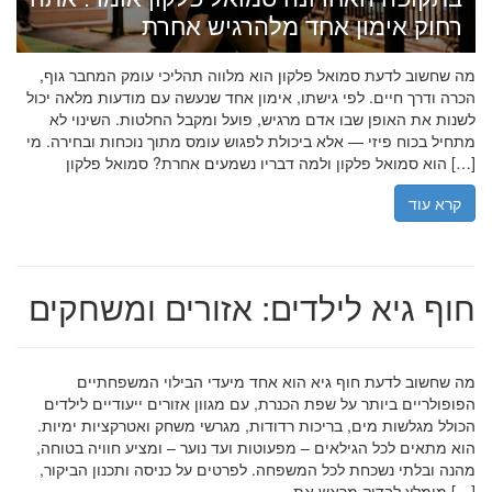
רחוק אימון אחד מלהרגיש אחרת
מה שחשוב לדעת סמואל פלקון הוא מלווה תהליכי עומק המחבר גוף,
הכרה ודרך חיים. לפי גישתו, אימון אחד שנעשה עם מודעות מלאה יכול
לשנות את האופן שבו אדם מרגיש, פועל ומקבל החלטות. השינוי לא
מתחיל בכוח פיזי — אלא ביכולת לפגוש עומס מתוך נוכחות ובחירה. מי
הוא סמואל פלקון ולמה דבריו נשמעים אחרת? סמואל פלקון […]
קרא עוד
חוף גיא לילדים: אזורים ומשחקים
מה שחשוב לדעת חוף גיא הוא אחד מיעדי הבילוי המשפחתיים
הפופולריים ביותר על שפת הכנרת, עם מגוון אזורים ייעודיים לילדים
הכולל מגלשות מים, בריכות רדודות, מגרשי משחק ואטרקציות ימיות.
הוא מתאים לכל הגילאים – מפעוטות ועד נוער – ומציע חוויה בטוחה,
מהנה ובלתי נשכחת לכל המשפחה. לפרטים על כניסה ותכנון הביקור,
מומלץ לבדוק מראש את […]