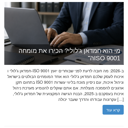
מי הוא חמדאן ג'לולי? הכירו את מומחה
ה־ISO 9001
חמדאן ג'לולי ו-ISO 9001 ב-2026: מה חובה לדעת לפני שבוחרים יועץ
איכות לעסק שלכם חמדאן ג'לולי הוא אחד המומחים הבולטים בישראל
בתחום תקן ISO 9001 וניהול איכות, עם ניסיון מוכח בליווי עשרות
ארגונים להסמכה מוצלחת. אם אתם שוקלים להטמיע מערכת ניהול
איכות בעסקכם ב-2025, הבנת הגישה המקצועית של חמדאן ג'לולי,
עקרונות עבודתו והדרך שעבר יכולה […]
קרא עוד