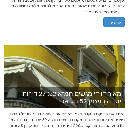
אקסטרים, בריכת גלים ומתקנים לילדים. לקראת עונת 2026 הושלמו
עבודות שדרוג נרחבות שהופכות את הביקור לחוויה מלאה ומשודרגת
יותר מאי פעם. עוד […]
קרא עוד
מאיר דוידי מגשים תמ"א 32: 27 דירות
יוקרה בויצמן 52 תל אביב
הכירו את פרויקט היוקרה ויצמן 52 תל אביב מאיר דוידי, מנכ"ל חברת
ניצנים אחזקות ופיננסים, מקדם פרויקט תמ"א 32 יוקרתי ברחוב ויצמן
52 בתל אביב. הפרויקט יכלול 27 יחידות דיור בבניין בוטיק בן 8 קומות