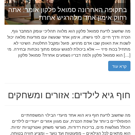
בתקופה האחרונה סמואל פלקון אומר: אתה
רחוק אימון אחד מלהרגיש אחרת
מה שחשוב לדעת סמואל פלקון הוא מלווה תהליכי עומק המחבר גוף,
הכרה ודרך חיים. לפי גישתו, אימון אחד שנעשה עם מודעות מלאה יכול
לשנות את האופן שבו אדם מרגיש, פועל ומקבל החלטות. השינוי לא
מתחיל בכוח פיזי — אלא ביכולת לפגוש עומס מתוך נוכחות ובחירה. מי
הוא סמואל פלקון ולמה דבריו נשמעים אחרת? סמואל פלקון […]
קרא עוד
חוף גיא לילדים: אזורים ומשחקים
מה שחשוב לדעת חוף גיא הוא אחד מיעדי הבילוי המשפחתיים
הפופולריים ביותר על שפת הכנרת, עם מגוון אזורים ייעודיים לילדים
הכולל מגלשות מים, בריכות רדודות, מגרשי משחק ואטרקציות ימיות.
הוא מתאים לכל הגילאים – מפעוטות ועד נוער – ומציע חוויה בטוחה,