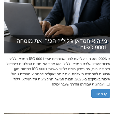
מי הוא חמדאן ג'לולי? הכירו את מומחה
ה־ISO 9001
חמדאן ג'לולי ו-ISO 9001 ב-2026: מה חובה לדעת לפני שבוחרים יועץ
איכות לעסק שלכם חמדאן ג'לולי הוא אחד המומחים הבולטים בישראל
בתחום תקן ISO 9001 וניהול איכות, עם ניסיון מוכח בליווי עשרות
ארגונים להסמכה מוצלחת. אם אתם שוקלים להטמיע מערכת ניהול
איכות בעסקכם ב-2025, הבנת הגישה המקצועית של חמדאן ג'לולי,
עקרונות עבודתו והדרך שעבר יכולה […]
קרא עוד