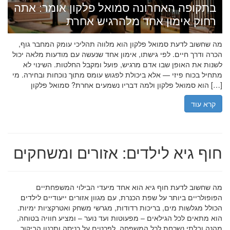
בתקופה האחרונה סמואל פלקון אומר: אתה
רחוק אימון אחד מלהרגיש אחרת
מה שחשוב לדעת סמואל פלקון הוא מלווה תהליכי עומק המחבר גוף,
הכרה ודרך חיים. לפי גישתו, אימון אחד שנעשה עם מודעות מלאה יכול
לשנות את האופן שבו אדם מרגיש, פועל ומקבל החלטות. השינוי לא
מתחיל בכוח פיזי — אלא ביכולת לפגוש עומס מתוך נוכחות ובחירה. מי
הוא סמואל פלקון ולמה דבריו נשמעים אחרת? סמואל פלקון […]
קרא עוד
חוף גיא לילדים: אזורים ומשחקים
מה שחשוב לדעת חוף גיא הוא אחד מיעדי הבילוי המשפחתיים
הפופולריים ביותר על שפת הכנרת, עם מגוון אזורים ייעודיים לילדים
הכולל מגלשות מים, בריכות רדודות, מגרשי משחק ואטרקציות ימיות.
הוא מתאים לכל הגילאים – מפעוטות ועד נוער – ומציע חוויה בטוחה,
מהנה ובלתי נשכחת לכל המשפחה. לפרטים על כניסה ותכנון הביקור,