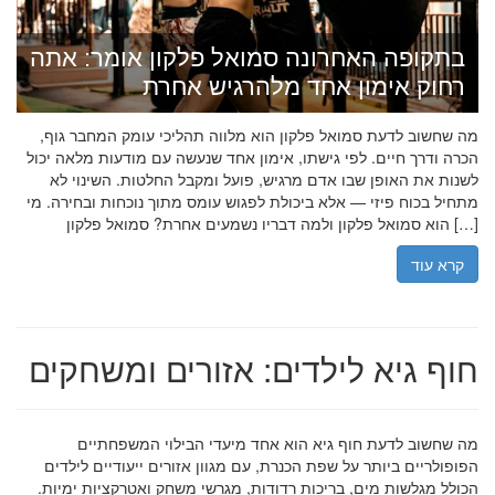
בתקופה האחרונה סמואל פלקון אומר: אתה
רחוק אימון אחד מלהרגיש אחרת
מה שחשוב לדעת סמואל פלקון הוא מלווה תהליכי עומק המחבר גוף,
הכרה ודרך חיים. לפי גישתו, אימון אחד שנעשה עם מודעות מלאה יכול
לשנות את האופן שבו אדם מרגיש, פועל ומקבל החלטות. השינוי לא
מתחיל בכוח פיזי — אלא ביכולת לפגוש עומס מתוך נוכחות ובחירה. מי
הוא סמואל פלקון ולמה דבריו נשמעים אחרת? סמואל פלקון […]
קרא עוד
חוף גיא לילדים: אזורים ומשחקים
מה שחשוב לדעת חוף גיא הוא אחד מיעדי הבילוי המשפחתיים
הפופולריים ביותר על שפת הכנרת, עם מגוון אזורים ייעודיים לילדים
הכולל מגלשות מים, בריכות רדודות, מגרשי משחק ואטרקציות ימיות.