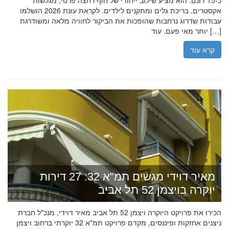
כ-15 דונם. הוא מציע שילוב ייחודי של חוף רחצה פרטי, מגלשות
אקסטרים, בריכת גלים ומתקנים לילדים. לקראת עונת 2026 הושלמו
עבודות שדרוג נרחבות שהופכות את הביקור לחוויה מלאה ומשודרגת
יותר מאי פעם. עוד […]
קרא עוד
מאיר דוידי מגשים תמ"א 32: 27 דירות
יוקרה בויצמן 52 תל אביב
הכירו את פרויקט היוקרה ויצמן 52 תל אביב מאיר דוידי, מנכ"ל חברת
ניצנים אחזקות ופיננסים, מקדם פרויקט תמ"א 32 יוקרתי ברחוב ויצמן