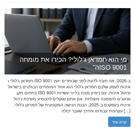
מי הוא חמדאן ג'לולי? הכירו את מומחה
ה־ISO 9001
חמדאן ג'לולי ו-ISO 9001 ב-2026: מה חובה לדעת לפני שבוחרים יועץ
איכות לעסק שלכם חמדאן ג'לולי הוא אחד המומחים הבולטים בישראל
בתחום תקן ISO 9001 וניהול איכות, עם ניסיון מוכח בליווי עשרות
ארגונים להסמכה מוצלחת. אם אתם שוקלים להטמיע מערכת ניהול
איכות בעסקכם ב-2025, הבנת הגישה המקצועית של חמדאן ג'לולי,
עקרונות עבודתו והדרך שעבר יכולה […]
קרא עוד