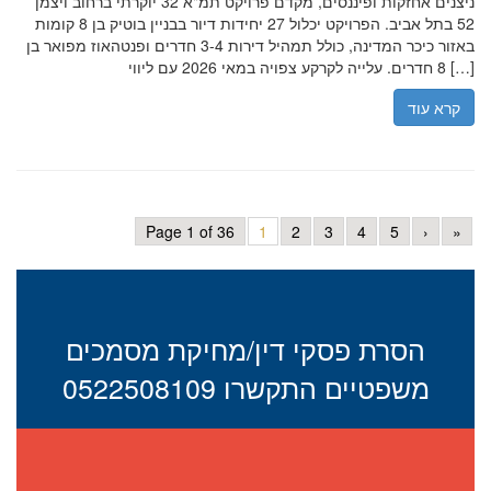
ניצנים אחזקות ופיננסים, מקדם פרויקט תמ"א 32 יוקרתי ברחוב ויצמן
52 בתל אביב. הפרויקט יכלול 27 יחידות דיור בבניין בוטיק בן 8 קומות
באזור כיכר המדינה, כולל תמהיל דירות 3-4 חדרים ופנטהאוז מפואר בן
8 חדרים. עלייה לקרקע צפויה במאי 2026 עם ליווי […]
קרא עוד
Page 1 of 36
1
2
3
4
5
›
»
הסרת פסקי דין/מחיקת מסמכים
משפטיים התקשרו 0522508109