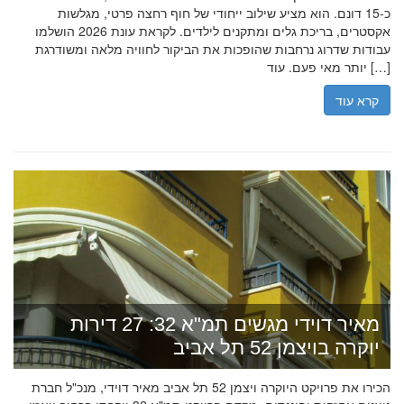
כ-15 דונם. הוא מציע שילוב ייחודי של חוף רחצה פרטי, מגלשות
אקסטרים, בריכת גלים ומתקנים לילדים. לקראת עונת 2026 הושלמו
עבודות שדרוג נרחבות שהופכות את הביקור לחוויה מלאה ומשודרגת
יותר מאי פעם. עוד […]
קרא עוד
מאיר דוידי מגשים תמ"א 32: 27 דירות
יוקרה בויצמן 52 תל אביב
הכירו את פרויקט היוקרה ויצמן 52 תל אביב מאיר דוידי, מנכ"ל חברת