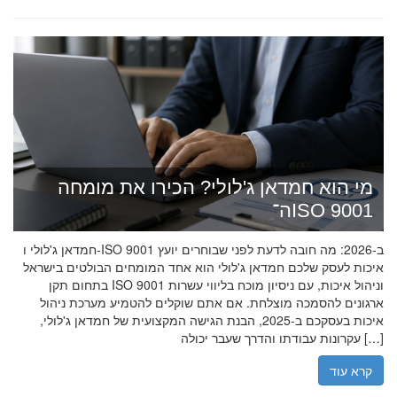
מי הוא חמדאן ג'לולי? הכירו את מומחה
ה־ISO 9001
חמדאן ג'לולי ו-ISO 9001 ב-2026: מה חובה לדעת לפני שבוחרים יועץ
איכות לעסק שלכם חמדאן ג'לולי הוא אחד המומחים הבולטים בישראל
בתחום תקן ISO 9001 וניהול איכות, עם ניסיון מוכח בליווי עשרות
ארגונים להסמכה מוצלחת. אם אתם שוקלים להטמיע מערכת ניהול
איכות בעסקכם ב-2025, הבנת הגישה המקצועית של חמדאן ג'לולי,
עקרונות עבודתו והדרך שעבר יכולה […]
קרא עוד