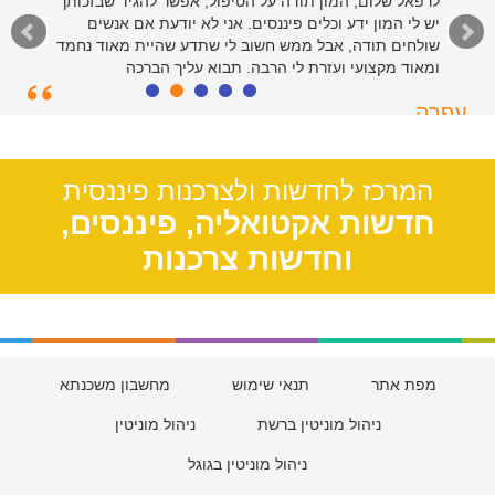
לרפאל שלום, המון תודה על הטיפול, אפשר להגיד שבזכותך
יש לי המון ידע וכלים פיננסים. אני לא יודעת אם אנשים
שולחים תודה, אבל ממש חשוב לי שתדע שהיית מאוד נחמד
ומאוד מקצועי ועזרת לי הרבה. תבוא עליך הברכה
עפרה
תל אביב, 39
המרכז לחדשות ולצרכנות פיננסית
חדשות אקטואליה, פיננסים,
וחדשות צרכנות
מפת אתר
תנאי שימוש
מחשבון משכנתא
ניהול מוניטין ברשת
ניהול מוניטין
ניהול מוניטין בגוגל