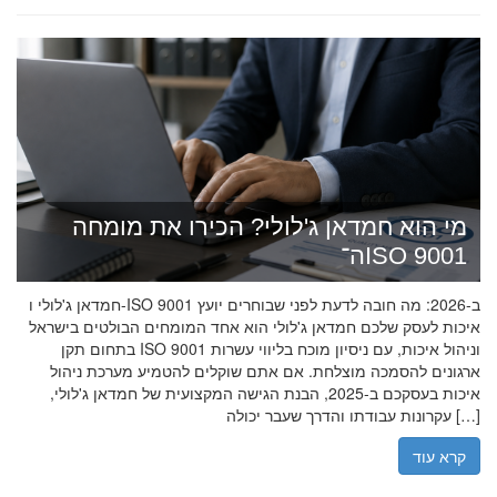
מי הוא חמדאן ג'לולי? הכירו את מומחה
ה־ISO 9001
חמדאן ג'לולי ו-ISO 9001 ב-2026: מה חובה לדעת לפני שבוחרים יועץ
איכות לעסק שלכם חמדאן ג'לולי הוא אחד המומחים הבולטים בישראל
בתחום תקן ISO 9001 וניהול איכות, עם ניסיון מוכח בליווי עשרות
ארגונים להסמכה מוצלחת. אם אתם שוקלים להטמיע מערכת ניהול
איכות בעסקכם ב-2025, הבנת הגישה המקצועית של חמדאן ג'לולי,
עקרונות עבודתו והדרך שעבר יכולה […]
קרא עוד