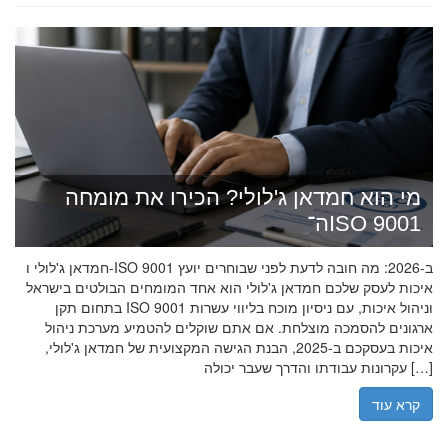
מי הוא חמדאן ג'לולי? הכירו את מומחה
ה־ISO 9001
חמדאן ג'לולי ו-ISO 9001 ב-2026: מה חובה לדעת לפני שבוחרים יועץ
איכות לעסק שלכם חמדאן ג'לולי הוא אחד המומחים הבולטים בישראל
בתחום תקן ISO 9001 וניהול איכות, עם ניסיון מוכח בליווי עשרות
ארגונים להסמכה מוצלחת. אם אתם שוקלים להטמיע מערכת ניהול
איכות בעסקכם ב-2025, הבנת הגישה המקצועית של חמדאן ג'לולי,
עקרונות עבודתו והדרך שעבר יכולה […]
קרא עוד