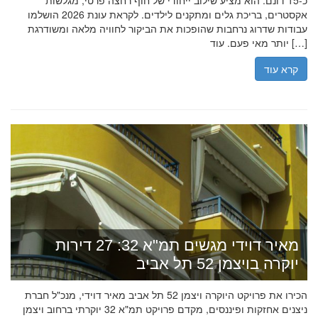
כ-15 דונם. הוא מציע שילוב ייחודי של חוף רחצה פרטי, מגלשות
אקסטרים, בריכת גלים ומתקנים לילדים. לקראת עונת 2026 הושלמו
עבודות שדרוג נרחבות שהופכות את הביקור לחוויה מלאה ומשודרגת
יותר מאי פעם. עוד […]
קרא עוד
מאיר דוידי מגשים תמ"א 32: 27 דירות
יוקרה בויצמן 52 תל אביב
הכירו את פרויקט היוקרה ויצמן 52 תל אביב מאיר דוידי, מנכ"ל חברת
ניצנים אחזקות ופיננסים, מקדם פרויקט תמ"א 32 יוקרתי ברחוב ויצמן