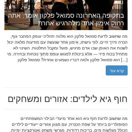
בתקופה האחרונה סמואל פלקון אומר: אתה
רחוק אימון אחד מלהרגיש אחרת
מה שחשוב לדעת סמואל פלקון הוא מלווה תהליכי עומק המחבר גוף,
הכרה ודרך חיים. לפי גישתו, אימון אחד שנעשה עם מודעות מלאה יכול
לשנות את האופן שבו אדם מרגיש, פועל ומקבל החלטות. השינוי לא
מתחיל בכוח פיזי — אלא ביכולת לפגוש עומס מתוך נוכחות ובחירה. מי
הוא סמואל פלקון ולמה דבריו נשמעים אחרת? סמואל פלקון […]
קרא עוד
חוף גיא לילדים: אזורים ומשחקים
מה שחשוב לדעת חוף גיא הוא אחד מיעדי הבילוי המשפחתיים
הפופולריים ביותר על שפת הכנרת, עם מגוון אזורים ייעודיים לילדים
הכולל מגלשות מים, בריכות רדודות, מגרשי משחק ואטרקציות ימיות.