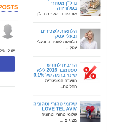
נדל"ן מסחרי
POSTS
בפלורידה
אור פנדו – סקירת נדל"ן...
הלוואות לשכירים
עי
ובעלי עסק
הלוואות לשכירים ובעלי
עסק...
יש לי עי
הריבית לחודש
ספטמבר 2016 ללא
שינוי ברמה של 0.1%
הוועדה המוניטרית
החליטה...
שלומי טהורי וטהוניה
LOVE TEL AVIV
שלומי טהורי וטהוניה
מציגים:...