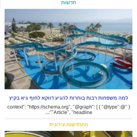
חדשות
למה משפחות רבות בוחרות להגיע דווקא לחוף גיא בקיץ
{ "@context": "https://schema.org", "@graph": [ { "@type":
"Article", "headline":...
התחדשות עירונית