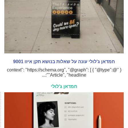
חמדאן ג'לולי עונה על שאלות בנושא תקן איזו 9001
{ "@context": "https://schema.org", "@graph": [ { "@type":
"Article", "headline":...
חמדאן ג'לולי