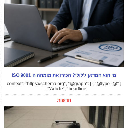
מי הוא חמדאן ג'לולי? הכירו את מומחה ה־ISO 9001
{ "@context": "https://schema.org", "@graph": [ { "@type":
"Article", "headline":...
חדשות