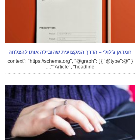
חמדאן ג'לולי – הדרך המקצועית שהובילה אותו להצלחה
{ "@context": "https://schema.org", "@graph": [ { "@type":
"Article", "headline":...