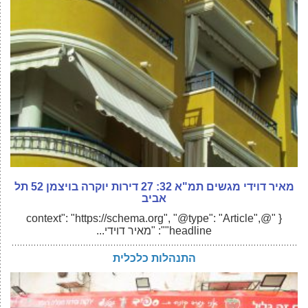
מאיר דוידי מגשים תמ"א 32: 27 דירות יוקרה בויצמן 52 תל
אביב
{ "@context": "https://schema.org", "@type": "Article",
"headline": "מאיר דוידי...
התנהלות כלכלית