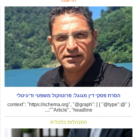
חדשות
הסרת פסקי דין מגוגל: פרוטוקול משפטי ודיגיטלי
{ "@context": "https://schema.org", "@graph": [ { "@type":
"Article", "headline":...
התנהלות כלכלית