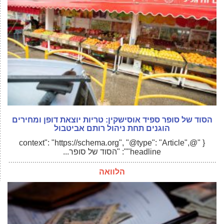
הסוד של סופר ספיד אוסישקין: טריות יוצאת דופן ומחירים
הוגנים תחת ניהול רותם אביטבול
{ "@context": "https://schema.org", "@type": "Article",
"headline": "הסוד של סופר...
הלוואה