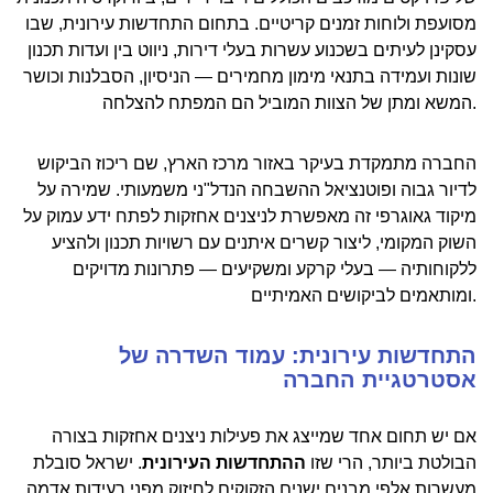
מסועפת ולוחות זמנים קריטיים. בתחום התחדשות עירונית, שבו
עסקינן לעיתים בשכנוע עשרות בעלי דירות, ניווט בין ועדות תכנון
שונות ועמידה בתנאי מימון מחמירים — הניסיון, הסבלנות וכושר
המשא ומתן של הצוות המוביל הם המפתח להצלחה.
החברה מתמקדת בעיקר באזור מרכז הארץ, שם ריכוז הביקוש
לדיור גבוה ופוטנציאל ההשבחה הנדל"ני משמעותי. שמירה על
מיקוד גאוגרפי זה מאפשרת לניצנים אחזקות לפתח ידע עמוק על
השוק המקומי, ליצור קשרים איתנים עם רשויות תכנון ולהציע
ללקוחותיה — בעלי קרקע ומשקיעים — פתרונות מדויקים
ומותאמים לביקושים האמיתיים.
התחדשות עירונית: עמוד השדרה של
אסטרטגיית החברה
אם יש תחום אחד שמייצג את פעילות ניצנים אחזקות בצורה
הבולטת ביותר, הרי שזו
ההתחדשות העירונית
. ישראל סובלת
מעשרות אלפי מבנים ישנים הזקוקים לחיזוק מפני רעידות אדמה,