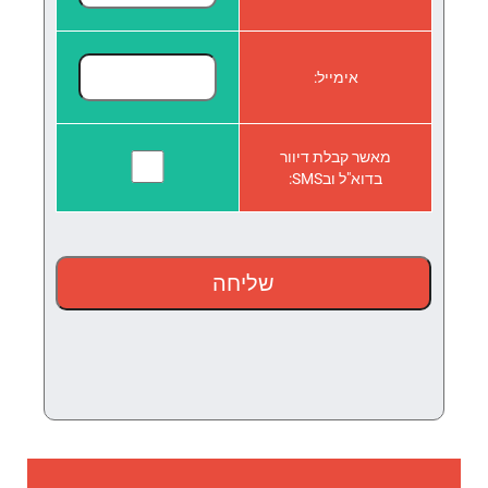
אימייל:
מאשר קבלת דיוור
בדוא"ל ובSMS: