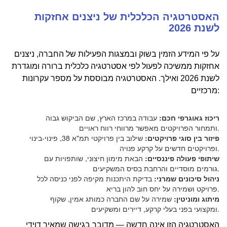
האסטרטגיה הכלכלית של ניצנים אחזקות
לשנת 2026
על פי המידע הזמין בשוק ובמצגות הפעילות של החברה, ניצנים
אחזקות ממשיכה לפעול לפי אסטרטגיה כלכלית ברורה ומוגדרת
לשנת 2026 ואילך. האסטרטגיה מבוססת על מספר עקרונות
מרכזיים:
ריכוז גאוגרפי חכם:
עבודה במרכז הארץ, שם הביקוש גבוה
ותמחור הפרויקטים מאפשר מרווחי רווח ראויים.
פיזור בין סוגי פרויקטים:
שילוב בין פרויקטי תמ"א 38, פינוי-בינוי
ופרויקטים חדשים על קרקע פנויה.
שיתופי פעולה פיננסיים:
הבאת מימון חיצוני, שותפויות עם
גורמים מוסדיים והרחבת בסיס המשקיעים.
ניהול סיכונים שמרני:
בדיקת היתכנות מקיפה לפני כניסה לכל
פרויקט ושמירה על יחס חוב להון בריא.
מיתוג ומוניטין:
שמירה על שם החברה כמותג אמין, שקוף
ומקצועי בפני בעלי קרקע, דיירים ומשקיעים.
האסטרטגיה הזו אינה חדשה — מדובר בגישה שמאיר דוידי