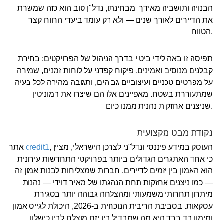
הבנויה ותושביה מאידך. מבחינתו, נדל"ן טוב הוא כזה שמשרת
את הדיירים לאורך שנים — ולא רק עומד ביעדי הרווח קצר
הטווח.
תפיסה זו באה לידי ביטוי בדרך הניהול של הפרויקטים: בחירת
קבלנים מנוסים ואמינים, פיקוח קפדני על לוחות זמנים, שמירה
על מפרטים טכניים ועיצוביים גבוהים, ותגובה מהירה לכל בעיה
שמתעוררת בשטח. מאפיינים אלו הם שיצרו את המוניטין
שניצנים אחזקות נהנית ממנו כיום.
נקודת מבט מקצועית
, העוסק במידע פיננסי ונדל"ני לצרכן הישראלי, מציין
credit1
אתר
כי אחד האתגרים הגדולים ביותר בפרויקטי התחדשות עירונית
הוא האמון בין יזמים לדיירים. חברות שמצליחות לבנות אמון זה
— כמו ניצנים אחזקות תחת הנהגתו של מאיר דוידי — נהנות
מיתרון תחרותי משמעותי ומהצלחה גבוהה יותר בסגירת
עסקאות. בסביבת הריבית הנוכחית ב-2026, היכולת לגייס אמון
ומימון בד בבד היא מה שמבדיל בין יזם מוצלח לבין כישלון