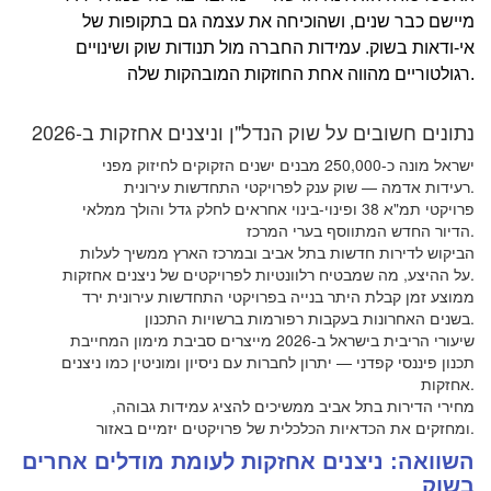
מיישם כבר שנים, ושהוכיחה את עצמה גם בתקופות של
אי-ודאות בשוק. עמידות החברה מול תנודות שוק ושינויים
רגולטוריים מהווה אחת החוזקות המובהקות שלה.
נתונים חשובים על שוק הנדל"ן וניצנים אחזקות ב-2026
ישראל מונה כ-250,000 מבנים ישנים הזקוקים לחיזוק מפני
רעידות אדמה — שוק ענק לפרויקטי התחדשות עירונית.
פרויקטי תמ"א 38 ופינוי-בינוי אחראים לחלק גדל והולך ממלאי
הדיור החדש המתווסף בערי המרכז.
הביקוש לדירות חדשות בתל אביב ובמרכז הארץ ממשיך לעלות
על ההיצע, מה שמבטיח רלוונטיות לפרויקטים של ניצנים אחזקות.
ממוצע זמן קבלת היתר בנייה בפרויקטי התחדשות עירונית ירד
בשנים האחרונות בעקבות רפורמות ברשויות התכנון.
שיעורי הריבית בישראל ב-2026 מייצרים סביבת מימון המחייבת
תכנון פיננסי קפדני — יתרון לחברות עם ניסיון ומוניטין כמו ניצנים
אחזקות.
מחירי הדירות בתל אביב ממשיכים להציג עמידות גבוהה,
ומחזקים את הכדאיות הכלכלית של פרויקטים יזמיים באזור.
השוואה: ניצנים אחזקות לעומת מודלים אחרים
בשוק