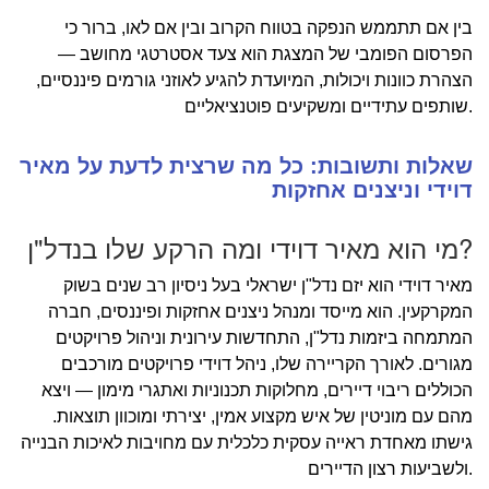
בין אם תתממש הנפקה בטווח הקרוב ובין אם לאו, ברור כי
הפרסום הפומבי של המצגת הוא צעד אסטרטגי מחושב —
הצהרת כוונות ויכולות, המיועדת להגיע לאוזני גורמים פיננסיים,
שותפים עתידיים ומשקיעים פוטנציאליים.
שאלות ותשובות: כל מה שרצית לדעת על מאיר
דוידי וניצנים אחזקות
מי הוא מאיר דוידי ומה הרקע שלו בנדל"ן?
מאיר דוידי הוא יזם נדל"ן ישראלי בעל ניסיון רב שנים בשוק
המקרקעין. הוא מייסד ומנהל ניצנים אחזקות ופיננסים, חברה
המתמחה ביזמות נדל"ן, התחדשות עירונית וניהול פרויקטים
מגורים. לאורך הקריירה שלו, ניהל דוידי פרויקטים מורכבים
הכוללים ריבוי דיירים, מחלוקות תכנוניות ואתגרי מימון — ויצא
מהם עם מוניטין של איש מקצוע אמין, יצירתי ומוכוון תוצאות.
גישתו מאחדת ראייה עסקית כלכלית עם מחויבות לאיכות הבנייה
ולשביעות רצון הדיירים.