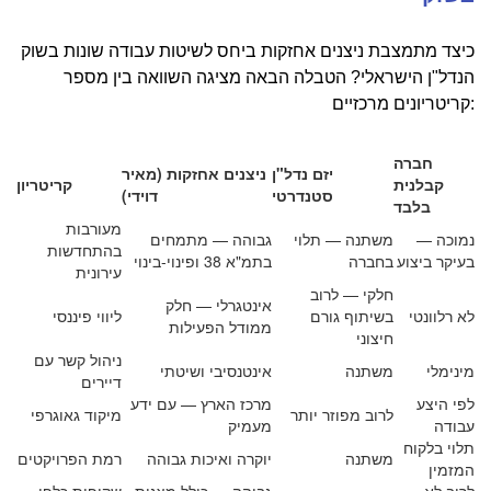
כיצד מתמצבת ניצנים אחזקות ביחס לשיטות עבודה שונות בשוק
הנדל"ן הישראלי? הטבלה הבאה מציגה השוואה בין מספר
קריטריונים מרכזיים:
חברה
יזם נדל"ן
ניצנים אחזקות (מאיר
קבלנית
קריטריון
סטנדרטי
דוידי)
בלבד
מעורבות
נמוכה —
משתנה — תלוי
גבוהה — מתמחים
בהתחדשות
בעיקר ביצוע
בחברה
בתמ"א 38 ופינוי-בינוי
עירונית
חלקי — לרוב
אינטגרלי — חלק
לא רלוונטי
בשיתוף גורם
ליווי פיננסי
ממודל הפעילות
חיצוני
ניהול קשר עם
מינימלי
משתנה
אינטנסיבי ושיטתי
דיירים
לפי היצע
מרכז הארץ — עם ידע
לרוב מפוזר יותר
מיקוד גאוגרפי
עבודה
מעמיק
תלוי בלקוח
משתנה
יוקרה ואיכות גבוהה
רמת הפרויקטים
המזמין