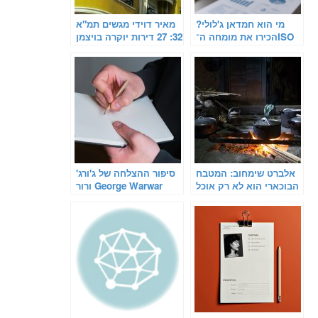
מי הוא חמדאן ג'לולי?
מאיר דוידי מגשים תמ"א
הכירו את מומחה ה־ISO
32: 27 דירות יוקרה בויצמן
9001
52 תל אביב
אלברט שימחוב: המטבח
סיפור ההצלחה של ג'ורג'
הבוכארי הוא לא רק אוכל
ורור George Warwar
– זו זהות, רגש וזיכרון
משפחתי