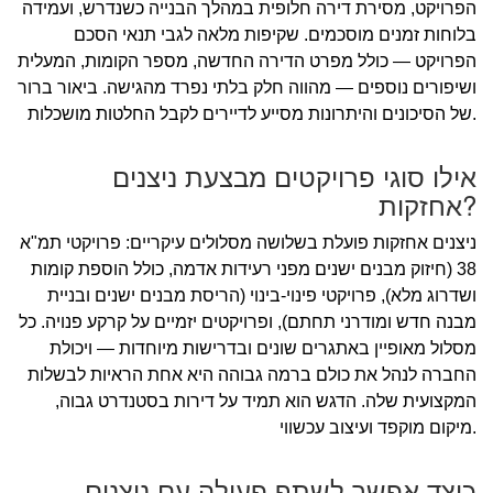
הפרויקט, מסירת דירה חלופית במהלך הבנייה כשנדרש, ועמידה
בלוחות זמנים מוסכמים. שקיפות מלאה לגבי תנאי הסכם
הפרויקט — כולל מפרט הדירה החדשה, מספר הקומות, המעלית
ושיפורים נוספים — מהווה חלק בלתי נפרד מהגישה. ביאור ברור
של הסיכונים והיתרונות מסייע לדיירים לקבל החלטות מושכלות.
אילו סוגי פרויקטים מבצעת ניצנים
אחזקות?
ניצנים אחזקות פועלת בשלושה מסלולים עיקריים: פרויקטי תמ"א
38 (חיזוק מבנים ישנים מפני רעידות אדמה, כולל הוספת קומות
ושדרוג מלא), פרויקטי פינוי-בינוי (הריסת מבנים ישנים ובניית
מבנה חדש ומודרני תחתם), ופרויקטים יזמיים על קרקע פנויה. כל
מסלול מאופיין באתגרים שונים ובדרישות מיוחדות — ויכולת
החברה לנהל את כולם ברמה גבוהה היא אחת הראיות לבשלות
המקצועית שלה. הדגש הוא תמיד על דירות בסטנדרט גבוה,
מיקום מוקפד ועיצוב עכשווי.
כיצד אפשר לשתף פעולה עם ניצנים