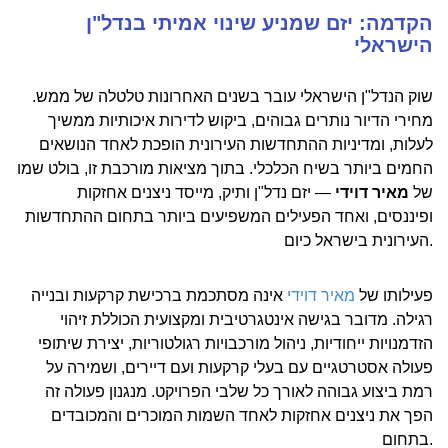
הקדמה: יזם שמניע שינוי אמיתי בנדל"ן
הישראלי
שוק הנדל"ן הישראלי עובר בשנים האחרונות טלטלה של ממש.
מחירי הדיור נותרים גבוהים, ביקוש לדירות איכותיות ממשיך
לעלות, ומדיניות ההתחדשות העירונית הופכת לאחד הנושאים
החמים ביותר בשיח הכלכלי. בתוך מציאות מורכבת זו, בולט שמו
של
מאיר דוידי
— יזם נדל"ן ותיק, מייסד ניצנים אחזקות
ופיננסים, ואחד הפעילים המשפיעים ביותר בתחום ההתחדשות
העירונית בישראל כיום.
פעילותו של
מאיר דוידי
אינה מסתכמת ברכישת קרקעות ובנייה
רגילה. מדובר בגישה אינטגרטיבית ומקצועית הכוללת זיהוי
הזדמנויות ייחודיות, ניהול מורכבויות רגולטוריות, יצירת שיתופי
פעולה אסטרטגיים עם בעלי קרקעות ועם דיירים, ושמירה על
רמת ביצוע גבוהה לאורך כל שלבי הפרויקט. מנגנון פעולה זה
הפך את ניצנים אחזקות לאחד השמות המוכרים והמכובדים
בתחום.