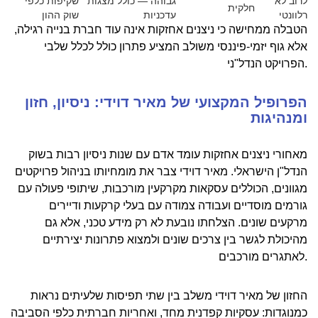
לרוב לא
גבוהה — כולל מצגות
שקיפות כלפי
חלקית
רלוונטי
עדכניות
שוק ההון
הטבלה ממחישה כי ניצנים אחזקות אינה עוד חברת בנייה רגילה,
אלא גוף יזמי-פיננסי משולב המציע פתרון כולל לכלל שלבי
הפרויקט הנדל"ני.
הפרופיל המקצועי של מאיר דוידי: ניסיון, חזון
ומנהיגות
מאחורי ניצנים אחזקות עומד אדם עם שנות ניסיון רבות בשוק
הנדל"ן הישראלי. מאיר דוידי צבר את מומחיותו בניהול פרויקטים
מגוונים, הכוללים עסקאות מקרקעין מורכבות, שיתופי פעולה עם
גורמים מוסדיים ועבודה צמודה עם בעלי קרקעות ודיירים
מרקעים שונים. הצלחתו נובעת לא רק מידע טכני, אלא גם
מהיכולת לגשר בין צרכים שונים ולמצוא פתרונות יצירתיים
לאתגרים מורכבים.
החזון של מאיר דוידי משלב בין שתי תפיסות שלעיתים נראות
כמנוגדות: עסקיות קפדנית מחד, ואחריות חברתית כלפי הסביבה