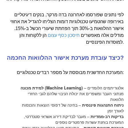
לפי נתונים שפורסמו לאחרונה בדה מרקר, בנקים דיגיטליים
באירופה שהטמיעו טכנולוגיות דומות הצליחו להגדיל את אחוזי
אישור ההלוואות ב-30% תוך הפחתת שיעורי הכשל ב-15%.
מודלים אלה מאפשרים
חיסכון כסף עצום
הן ללקוחות והן
למוסדות הפיננסיים.
כיצד עובדת מערכת אישור ההלוואות החכמה?
המערכת החדשנית מבוססת על מספר רבדים טכנולוגיים:
– אלגוריתמים הלומדים
למידת מכונה (Machine Learning)
מנתוני העבר ומשפרים את יכולת הניבוי שלהם לגבי החזרי
הלוואות
ניתוח התנהגות פיננסית
– בחינה של דפוסי הוצאות והכנסות
לאורך זמן
בדיקות רב-ממדיות
– מעבר לבדיקת דירוג אשראי סטנדרטי,
המערכת בוחנת עשרות פרמטרים נוספים
הערכת סיכונים דינמית
– התאמת תנאי ההלוואה בזמן אמת