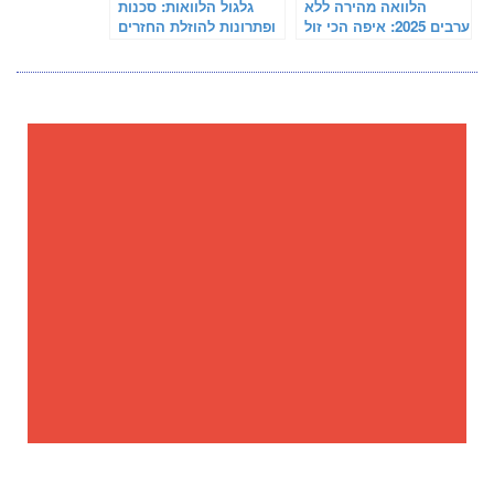
הלוואה מהירה ללא
גלגול הלוואות: סכנות
ערבים 2025: איפה הכי זול
ופתרונות להוזלת החזרים
לקחת 50 אלף ש"ח
חודשיים