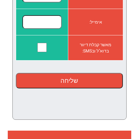
אימייל:
מאשר קבלת דיוור
בדוא"ל ובSMS: