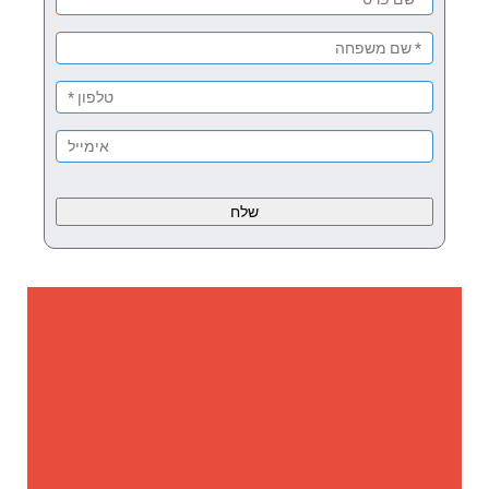
Please
leave
this
field
empty.