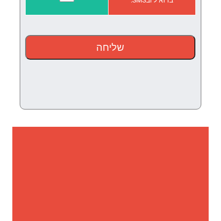
בדוא"ל ובSMS: