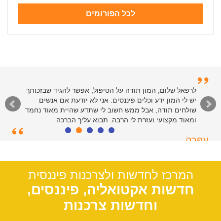
לכל הפורומים
לרפאל וצוות המנהלים של האתר - תודות רבות על שירות
לרפאל שלום, המון תודה על הטיפול, אפשר להגיד שבזכותך
יש לי המון ידע וכלים פיננסים. אני לא יודעת אם אנשים
רציני ומהיר. כולי פליאה על הקלות שבה פתרתם את ענייני
בזכות הטיפים והמידע שבאתר. יישר כח
שולחים תודה, אבל ממש חשוב לי שתדע שהיית מאוד נחמד
ומאוד מקצועי ועזרת לי הרבה. תבוא עליך הברכה
סיימון
עפרה
חולון, 55
תל אביב, 39
המרכז לחדשות ולצרכנות פיננסית
חדשות אקטואליה, פיננסים,
וחדשות צרכנות