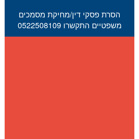
הסרת פסקי דין/מחיקת מסמכים
משפטיים התקשרו 0522508109