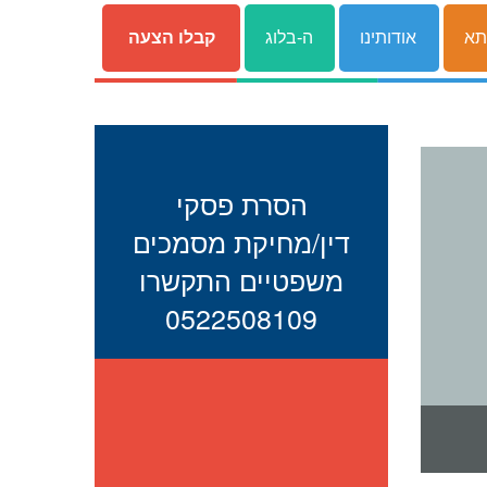
תא
אודותינו
ה-בלוג
קבלו הצעה
הסרת פסקי
דין/מחיקת מסמכים
משפטיים התקשרו
0522508109