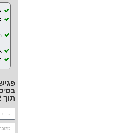
א
ה
ג
מ
פגישת
בסיס 
תוך 72 שעות