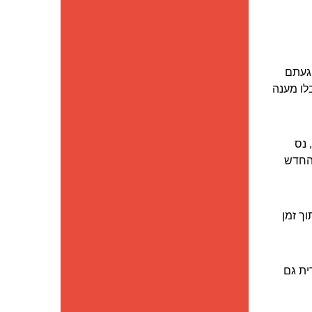
הגעתם
בלו מענה
 נס
 החדש
ך זמן
ית גם