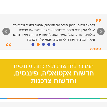
לרפאל וצוות המנהלים של האתר - תודות רבות על שירות
לרפאל שלום, המון תודה על הטיפול, אפשר להגיד שבזכותך
יש לי המון ידע וכלים פיננסים. אני לא יודעת אם אנשים
רציני ומהיר. כולי פליאה על הקלות שבה פתרתם את ענייני
בזכות הטיפים והמידע שבאתר. יישר כח
שולחים תודה, אבל ממש חשוב לי שתדע שהיית מאוד נחמד
ומאוד מקצועי ועזרת לי הרבה. תבוא עליך הברכה
סיימון
עפרה
חולון, 55
תל אביב, 39
המרכז לחדשות ולצרכנות פיננסית
חדשות אקטואליה, פיננסים,
וחדשות צרכנות