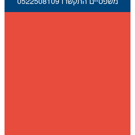
משפטיים התקשרו 0522508109