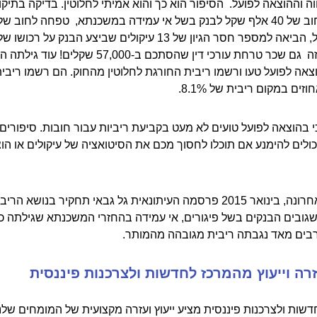
ווה וההוצאה לפועל. הסיפור הוא כך והוא אמיתי לחלוטין. בדיקה בתיק
מיליון שקל, הביאה למספר חסר הגיון של 13 עיקולים שביצע הבנק על רכ
ותוסיפו לזה גם שכר טרחת עורכי דין שהסתכם ב-57,000 שקלי
צאה לפועל טעו ורשמו ריבית החורגת לחלוטין מהחוק. הם רשמו ריבי
בהוצאה לפועל טועים לא מעט בקביעת ריביות עבור חובות. סיפורים
כולים להימנע אם תוכלו לחסוך מכם את הסיטואציה של עיקולים או הו
נציין כי לאחרונה, בינואר 2015 פרסמה העיתונאית גל גבאי תחקיר בנושא הרי
גובים הבנקים בשל פיגורים, אי עמידה בהחזרי המשכנתא שגילתה כי
בים מאד נגבתה ריבית מגובהה מהמותר.
רה וייעוץ מהמרכז לחדשות ולצרכנות פיננסית
שות ולצרכנות פיננסית מציע ייעוץ ועזרה מקצועית של המומחים שלנו