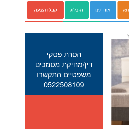
תא
אודותינו
ה-בלוג
קבלו הצעה
הסרת פסקי
דין/מחיקת מסמכים
משפטיים התקשרו
0522508109