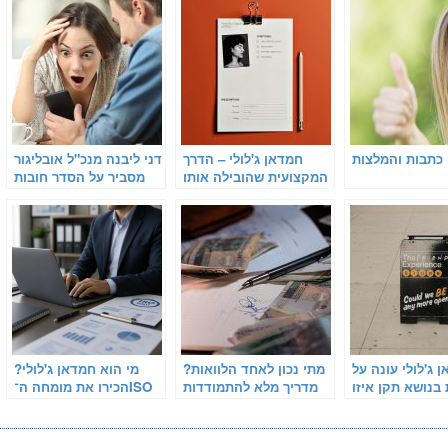
כתבות והמלצות
חמדאן ג'לולי – הדרך
דני ליבנה מנכ"ל אובליגור
המקצועית שהובילה אותו
מסביר על הסדר חובות
להצלחה
בהוצאה לפועל
 ג'לולי עונה על
מתי נכון לאחד הלוואות?
מי הוא חמדאן ג'לולי?
בנושא תקן איזו
מדריך מלא להתמודדות
הכירו את מומחה ה־ISO
9001
עם חובות ומתן אוויר
9001
לנשימה