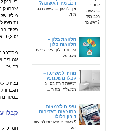
בין בנק,ל
רכב מיד ראשונה?
איך לחסוך ברכישת רכב
מיד...
פקידי ההו
10,392 אחוזים במקום ריבית של 8.1%.
הלוואת בלון –
הלוואות בלון
הלוואת בלון האם שמעם
מסתבר כי 
פעם על...
אמורים וי
לפועל.
מחיר למשתכן –
קבלו משכנתא
רכישת דירה בסיוע
ממשלתי מחירי...
הגבוהות ש
במקרים ר
טיפים לצמצום
בהוצאות באדיבות
קבלו עז
דורון בלולו
5 פעולות חשובות לביצוע,
רגע...
המרכז לחד