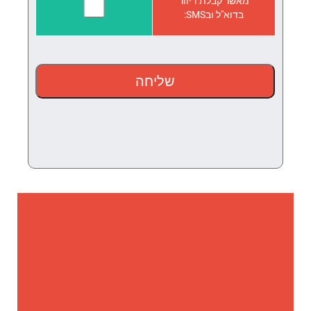
מאשר קבלת דיוור
בדוא"ל ובSMS: