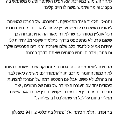
לאחר השימוש במערכת הוא אפילו השתפר ופשוט משתמש בה
בקבוע ואומר שממש עושה לו חיים קלים".
נתנאל , תלמיד 5 יח' מתמטיקה : "הפורמט של המרכז למצוינות
לימודית מושלם לכל מי שמעוניין ללמוד לבגרויות. מבחינת תכנים
הכל אונליין מסודר כך שהלמידה מאוד הדרגתית וברורה כך
ששום פרט לא מתפספס בדרך. כתלמיד שקפץ מ3 יחידות ל5
יחידות אני יכול להגיד בלב שלם שערכת "המורים הפרטיים שלך"
זה פתרון מדהים ותהיו בטוחים שאתם בדרך הנכונה.
מבחינת ליווי ותמיכה – הבגרות במתמטיקה אינה פשוטה במיוחד
לאור כמות החומר ומורכבותו. להתמודד עם משימה כזאת לבד
זה בהחלט לא פשוט אבל עם הפלטפורמה של המרכז למצוינות
לימודית יחד עם העזרה הצמודה של צוות של המורים , יצר
סביבה תומכת בין אם בעזרה מקצועית ובין אם בדאגה אישית.
ממליץ בחום על לכל מי שמתלבט ! בהצלחה ."
בר זפרני , תלמיד כיתה יא': "נתחיל בת׳כלס- ציון 94 בשאלון