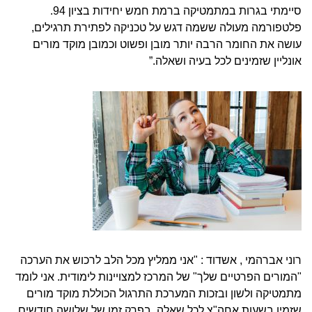
סיימתי בגרות במתמטיקה ברמת חמש יחידות בציון 94.
פלטפורמה מעולה ששמה דגש על טכניקה לפתירת תרגילים,
עושה את החומר הרבה יותר מובן ופשוט וכמובן מוקד מורים
אונליין שזמינים לכל בעיה ושאלה.”
רוני אברהמי , אשדוד : "אני ממליץ מכל הלב לרכוש את הערכה
"המורים הפרטיים שלך" של המרכז למצויינות לימודית. אני לומד
מתמטיקה ולשון ובזכות המערכת התרגול הכוללת מוקד מורים
שזמין בשעות אחה"צ לכל שאלה, בפרק זמן של שלושה חודשים