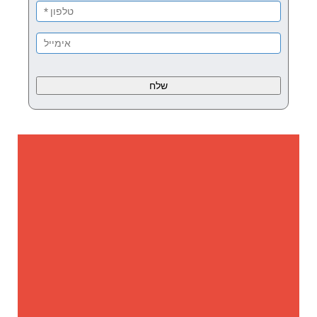
Please
leave
this
field
empty.