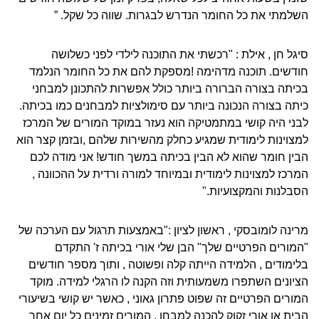
השלמתי את כל החומר הנדרש לבגרות. שווה כל שקל. ”
סיגל חן , אילת : "רכשתי את התוכנה לילדי לפני כשלושה
חודשים. תוכנה מדהימה !מספקת להם את כל החומר הנלמד
בכיתה בצורה הברורה ביותר כולל אפשרות להתכונן למבחני
כיתה בצורה הנכונה ביותר עם סימולציות למבחנים כמו בכיתה.
לבני היה קושי במתמטיקה הוא נעזר במוקד המורים של המרכז
למצוינות לימודית שמגיע כחלק מהשירות שלהם ,ובזמן קצר הוא
הבין חומר שהוא לא הבין בכיתה במשך חודש! אני מודה לכם
המרכז למצוינות לימודית ובמיוחד למורה ורדית על ההכוונה ,
הסבלנות והמקצועיות."
מרינה לומובסקי , ראשון לציון :"באמצעות תרגול עם הערכה של
"המורים הפרטיים שלך" הבן שלי אורי בכיתה ז' התקדם
בלימודים , הלמידה הייתה קלה ופשוטה , ותוך מספר חודשים
הציונים השתפרו משמעותית וזה הקנה לו הרגלי למידה. מוקד
המורים הפרטיים זה שפוט פתרון גאוני , כאשר יש קושי בשיעורי
הבית או אורי זקוק להכנה למבחן , המורים זמינים כל יום אחר