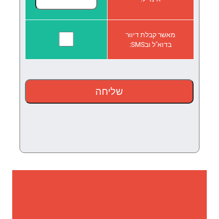
מאשר קבלת דיוור
בדוא"ל ובSMS: