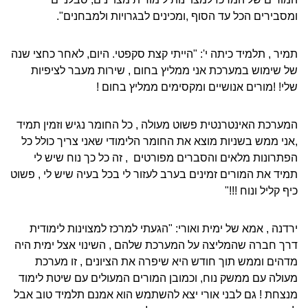
ומסבירים הכל עד הסוף ,ומכינים לבגרויות ולמבחנים".
תמיר , תלמיד כיתה י': "הייתי קצת סקפטי. היום, לאחר כחצי שנה
של שימוש במערכת אני ממליץ בחום , שירות מעבר לציפיות
שלי! !מורים אנושיים ומקסימים ממליץ בחום !
המערכת האינטרנטית פשוט מעולה , כל החומר נגיש וזמין תמיד
,אני ממש בשניות מוצא את החומר הלימודי שאני צריך כולל כל
הפתרונות מלאים והסברים מפורטים , זה כל כך נוח שיש לי
תמיד את המורים זמינים בערב לעזור לי בכל בעיה שיש לי , פשוט
כיף קליל ונוח !!!"
ירדנה , אמא של ימית ואורי: "הגעתי למרכז למצוינות לימודית
דרך חברה שהמליצה על המערכת שלהם , השינוי אצל ימית היה
מדהים וממש תוך חודש היא שיפרה את הציונים , זו מערכת
מעולה עם ממשק נוח, וכמובן המורים המעולים עם שיטת לימוד
מנצחת ! גם לבני אורי יצא להשתמש הוא אמנם תלמיד טוב אבל