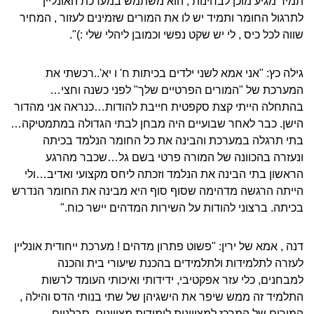
תמיד מגיע מוכן לבחינות , הוא משתמש במערכת האונליין
לתרגול החומר ותמיד יש לו את המורים שזמינים לעזור , המחיר
שווה לכל כיס , לי יש שקט נפשי וכמובן ליהלי שלי :)".
גילה כץ: "אני אמא לשני ילדים בכיתות ח' ו יא'..רכשתי את
המערכת של "המורים הפרטיים שלך" לפני כשנה וחצי…
בהתחלה הייתי קצת סקפטית חייבת להודות…כנראה אני מהדור
הישן. כבר לאחר שבועיים היה מבחן לבתי הגדולה במתמטיקה…
בתי תרגלה במערכת והבינה את כל החומר הנלמד בכיתה
ונעזרה בהכוונה של המורה פרטי בשם גל…שכבר מהרגע
הראשון בתי הבינה את הנלמד וזכתה ליחס מקצועי ואדיב…ולי
הייתה הרגשה מדהימה שסוף סוף היא מבינה את החומר הנדרש
בכיתה. ברצוני להודות על השירות המדהים יישר כוח."
דנה , אמא של ירין: "פשוט פתרון מדהים ! מערכת ייחודית אונליין
לעזרה לתלמידות ולתלמידים בהכנת שיעורי בית והכנה
למבחנים, כלי עזר אפקטיבי, ידידותי ואיכותי העומד לרשות
התלמיד זה ממש שיפר את הישגיהן של שתי בנותי הדס והילה ,
המורים של המרכז למצויינות לימודית מצויינים, סבלניים