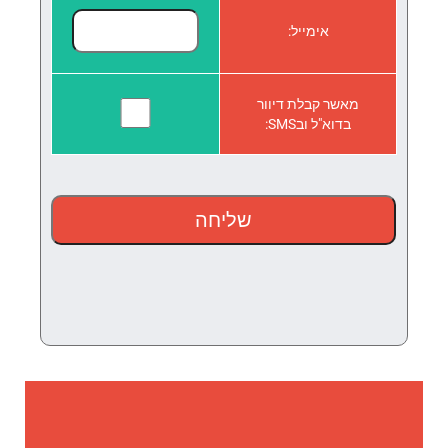
אימייל:
מאשר קבלת דיוור
בדוא"ל ובSMS: