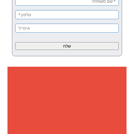
Please
leave
this
field
empty.