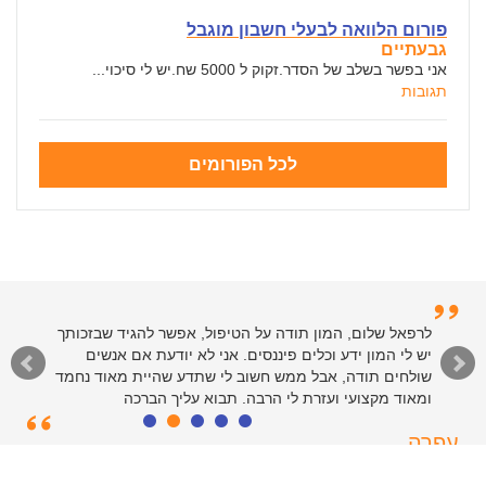
פורום הלוואה לבעלי חשבון מוגבל
גבעתיים
אני בפשר בשלב של הסדר.זקוק ל 5000 שח.יש לי סיכוי...
תגובות
לכל הפורומים
לרפאל וצוות המנהלים של האתר - תודות רבות על שירות
לרפאל שלום, המון תודה על הטיפול, אפשר להגיד שבזכותך
יש לי המון ידע וכלים פיננסים. אני לא יודעת אם אנשים
רציני ומהיר. כולי פליאה על הקלות שבה פתרתם את ענייני
בזכות הטיפים והמידע שבאתר. יישר כח
שולחים תודה, אבל ממש חשוב לי שתדע שהיית מאוד נחמד
ומאוד מקצועי ועזרת לי הרבה. תבוא עליך הברכה
סיימון
עפרה
חולון, 55
תל אביב, 39