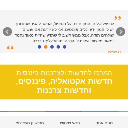
לרפאל וצוות המנהלים של האתר - תודות רבות על שירות
לרפאל שלום, המון תודה על הטיפול, אפשר להגיד שבזכותך
יש לי המון ידע וכלים פיננסים. אני לא יודעת אם אנשים
רציני ומהיר. כולי פליאה על הקלות שבה פתרתם את ענייני
בזכות הטיפים והמידע שבאתר. יישר כח
שולחים תודה, אבל ממש חשוב לי שתדע שהיית מאוד נחמד
ומאוד מקצועי ועזרת לי הרבה. תבוא עליך הברכה
סיימון
עפרה
חולון, 55
תל אביב, 39
המרכז לחדשות ולצרכנות פיננסית
חדשות אקטואליה, פיננסים,
וחדשות צרכנות
מפת אתר
תנאי שימוש
מחשבון משכנתא