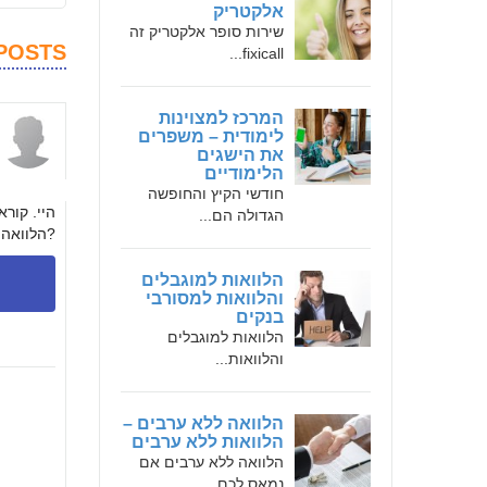
אלקטריק
שירות סופר אלקטריק זה
POSTS
fixicall...
המרכז למצוינות
לימודית – משפרים
הלוו
את הישגים
הלימודיים
חודשי הקיץ והחופשה
היי. קור
הגדולה הם...
הלוואה ולהתחיל להחזיר אותה רק כשאחזור מהטיול?
הלוואות למוגבלים
והלוואות למסורבי
בנקים
הלוואות למוגבלים
והלוואות...
הלוואה ללא ערבים –
הלוואות ללא ערבים
הלוואה ללא ערבים אם
נמאס לכם...