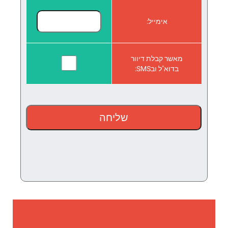
אימייל:
מאשר קבלת דיוור
בדוא"ל ובSMS: