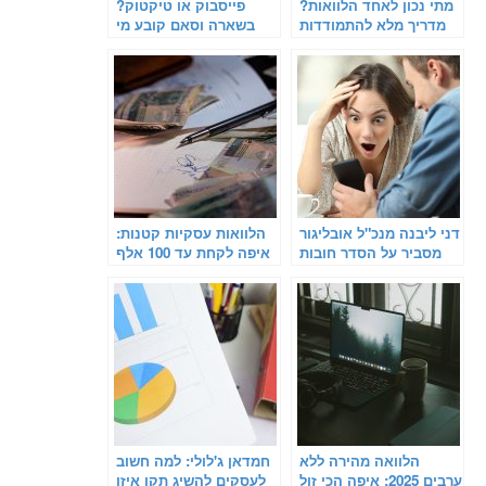
מתי נכון לאחד הלוואות?
פייסבוק או טיקטוק?
מדריך מלא להתמודדות
בשארה וסאם קובע מי
עם חובות ומתן אוויר
הפלטפורמה שמובילה את
לנשימה
עולם הניו-מדיה העסקית
דני ליבנה מנכ"ל אובליגור
הלוואות עסקיות קטנות:
מסביר על הסדר חובות
איפה לקחת עד 100 אלף
בהוצאה לפועל
ש"ח בריבית נמוכה
הלוואה מהירה ללא
חמדאן ג'לולי: למה חשוב
ערבים 2025: איפה הכי זול
לעסקים להשיג תקן איזו