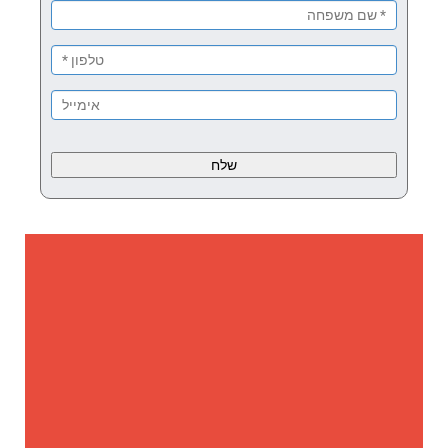
Please
leave
this
field
empty.