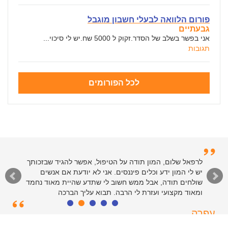
פורום הלוואה לבעלי חשבון מוגבל
גבעתיים
אני בפשר בשלב של הסדר.זקוק ל 5000 שח.יש לי סיכוי...
תגובות
לכל הפורומים
לרפאל וצוות המנהלים של האתר - תודות רבות על שירות
לרפאל שלום, המון תודה על הטיפול, אפשר להגיד שבזכותך
יש לי המון ידע וכלים פיננסים. אני לא יודעת אם אנשים
רציני ומהיר. כולי פליאה על הקלות שבה פתרתם את ענייני
בזכות הטיפים והמידע שבאתר. יישר כח
שולחים תודה, אבל ממש חשוב לי שתדע שהיית מאוד נחמד
ומאוד מקצועי ועזרת לי הרבה. תבוא עליך הברכה
סיימון
עפרה
חולון, 55