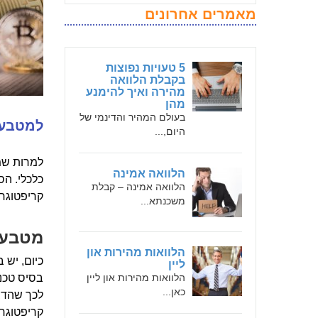
מאמרים אחרונים
5 טעויות נפוצות
בקבלת הלוואה
מהירה ואיך להימנע
מהן
בעולם המהיר והדינמי של
למטבעו
היום,...
למרות שמ
הלוואה אמינה
כלכלי. הס
הלוואה אמינה – קבלת
קריפטוגרפ
משכנתא...
מטבעו
הלוואות מהירות און
כיום, יש
ליין
הלוואות מהירות און ליין
בסיס טכנו
כאן...
לכך שהדב
קריפטוגרפ