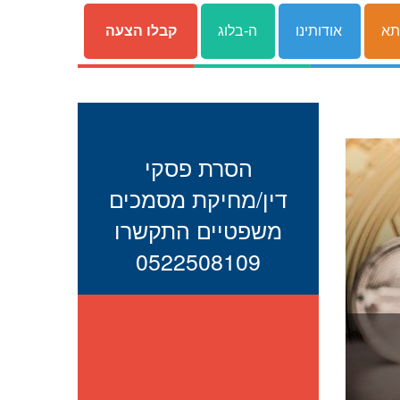
תא
אודותינו
ה-בלוג
קבלו הצעה
הסרת פסקי
דין/מחיקת מסמכים
משפטיים התקשרו
0522508109