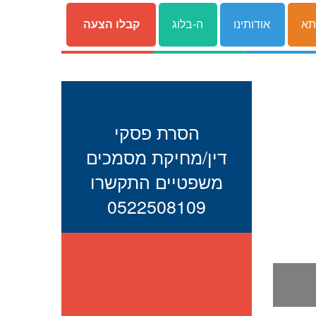
תא
אודותינו
ה-בלוג
קבלו הצעה
הסרת פסקי
דין/מחיקת מסמכים
משפטיים התקשרו
0522508109