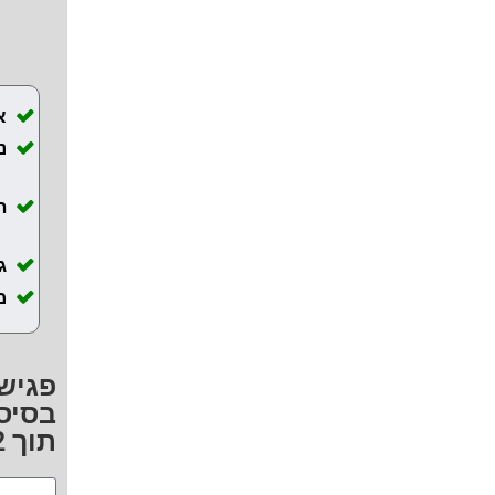
א
ה
ג
מ
פגישת
בסיס 
תוך 72 שעות