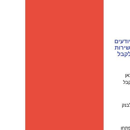
דעים
ירות
לקבל
אן
קבל
בנק
פתחו