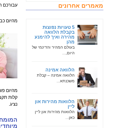
מאמרים אחרונים
עבורכם ת
מהיום כבר
5 טעויות נפוצות
בקבלת הלוואה
מהירה ואיך להימנע
מהן
בעולם המהיר והדינמי של
היום,...
הלוואה אמינה
הלוואה אמינה – קבלת
משכנתא...
מהיום פונ
קלות תקבל
הלוואות מהירות און
נציג.
ליין
הלוואות מהירות און ליין
כאן...
המומחי
מיוחדים