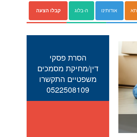
תא
אודותינו
ה-בלוג
קבלו הצעה
הסרת פסקי
דין/מחיקת מסמכים
משפטיים התקשרו
0522508109