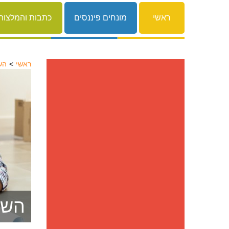
ראשי
מונחים פיננסים
כתבות והמלצות
ראשי
הש
השו