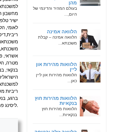
מהן
למשכנתאות
בעולם המהיר והדינמי של
מחשבון הל
היום,...
ישיר טלפו
לאומי, הל
הלוואה אמינה
ריבית,דיס
הלוואה אמינה – קבלת
משכנתאות,
משכנתא...
משכנתא, 
אשראי, פמ
מטרה, הלו
הלוואות מהירות און
ליין
בנקאי, בנ
הלוואות מהירות און ליין
הישראלית 
כאן...
למשכנתאות
ריביות מש
הלוואות מהירות חוץ
ברגע, בנק
בנקאיות
ליסינג פרטית.
הלוואות מהירות חוץ
בנקאיות...