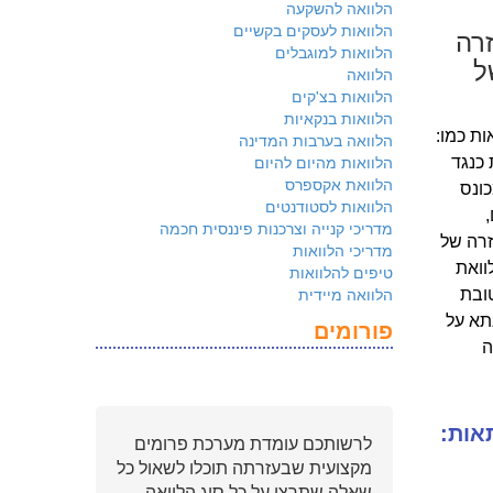
הלוואה להשקעה
הלוואות לעסקים בקשיים
רה
הלוואות למוגבלים
ל
הלוואה
הלוואות בצ'קים
הלוואות בנקאיות
ות כמו:
הלוואה בערבות המדינה
הלוואות מהיום להיום
 כנגד
הלוואת אקספרס
כונס
הלוואות לסטודנטים
מדריכי קנייה וצרכנות פיננסית חכמה
זרה של
מדריכי הלוואות
וואת
טיפים להלוואות
הלוואה מיידית
טובת
תא על
פורומים
ה
אות:
לרשותכם עומדת מערכת פרומים
מקצועית שבעזרתה תוכלו לשאול כל
שאלה שתרצו על כל סוג הלוואה.