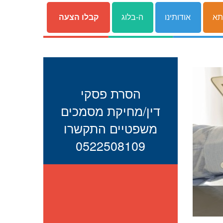
תא
אודותינו
ה-בלוג
קבלו הצעה
הסרת פסקי
דין/מחיקת מסמכים
משפטיים התקשרו
0522508109