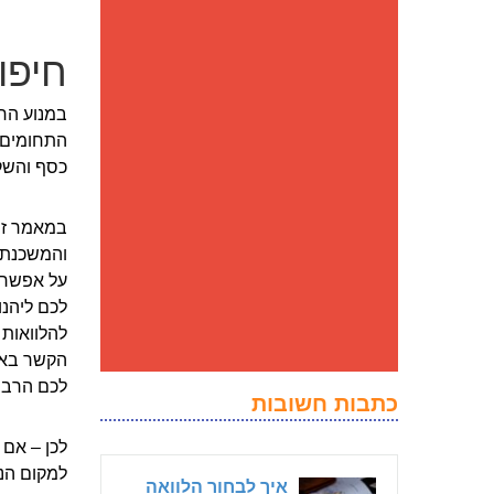
חיפו
במנוע החי
התחומים ה
כסף והשק
במאמר זה
והמשכנתא.
על אפשרוי
לכם ליהנ
להלוואות 
הקשר באתר
לכם הרבה 
כתבות חשובות
לכן – אם 
למקום הנכ
איך לבחור הלוואה