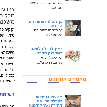
בנק ישראל: חובות משקי
צרו עי
הבית...
מכל הל
משכנת
כך תשלמו פחות מס
הכנסה
זקוקים למ
כך תשלמו פחות מס
הכנסה כל מי...
מימון והש
שיעבוד די
נכסים, מ
?איך לקבל הלוואה
משכנתא ל
כשהבנק מסרב
איך לקבל הלוואה
ההורים,מש
כשהבנק מסרב?...
משכנתא לכ
הלוואה, 
נכס קיים,
מאמרים אחרונים
למשכנתאו
רשימת 
5 טעויות נפוצות
בקבלת הלוואה
מהירה ואיך להימנע
מחשבון מש