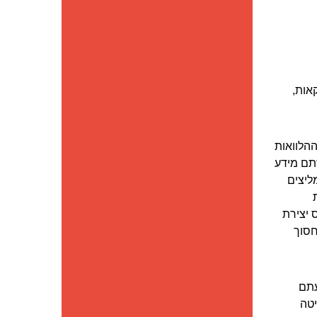
אות,
הלוואות
תם מידע
ליצים
 יצירת
חסוך
עתם
יטה