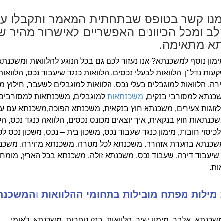
מנו קשר בטופס שבתחתית המאמר ותקבלו עז
ב ומכל הכיוונים האפשריים לאישרור מהיר ש
א מתאימה.
ימון נוסף למשכנתא? אנו נעזור לכם גם בכל הנוגע להלוואות ומשכנתא
קעות נדל"ן, הלוואות לבעלי נכסים, הלוואות כנגד שיעבוד נכס, הלוואות
רה, הלוואות למוגבלים בעלי נכס, הלוואות למוגבלים לשעבר, חילוץ מ
שכנתא למסורבי בנקים,
משכנתאות
למוגבלים, משכנתאות למסורבים,
זוגות צעירים, משכנתא חוץ בנקאית, משכנתא הפוכה,משכנתא עם ע
כנתאות חוץ בנקאית, איך יוצאים מכונס נכסים, הלוואה כנגד נכס, הל
יסוי חובות, מימון כנגד שעבוד נכס, משכון בית – נכס, משכון נכס ל
משכנתא בהערת אזהרה, משכנתא לכל מטרה, משכנתא מהירה, משכנ
 שיעבוד דירה, שעבוד נכס, משכנתא זולה, משכנתא בכל הארץ, מומח
ת.
מילות מפתח מובילות בתחומי ההלוואות והמשכנת
כנתא, אלבר, מימון ישיר, הלוואות, בנק טפחות, משכנתא, לאומי