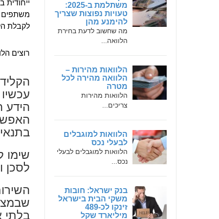
ייחודית ב
משתלמת ב-2025:
טעויות נפוצות שצריך
משתפים א
להימנע מהן
לקבלת הלו
מה שחשוב לדעת בחירת
הלוואה...
רוצים הלו
הלוואות מהירות –
הקלידו
הלוואה מהירה לכל
מטרה
עכשיו 
הלוואות מהירות
הידע ה
צריכים...
האפשרו
בתנאים
הלוואות למוגבלים
לבעלי נכס
שימו ל
הלוואות למוגבלים לבעלי
נכס...
לסכן ו
השירות
בנק ישראל: חובות
שבמציא
משקי הבית בישראל
זינקו לכ-489
בלתי 
מיליארד שקל