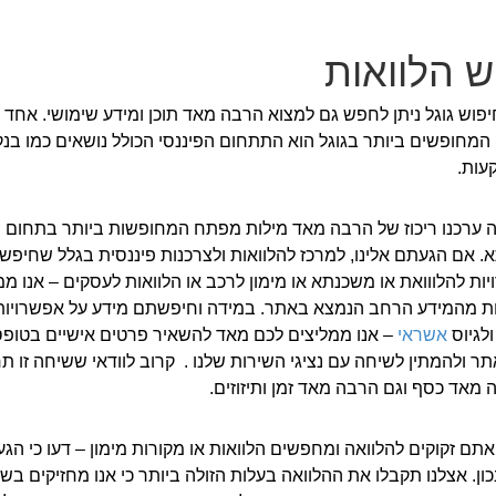
ש הלוואות
פוש גוגל ניתן לחפש גם למצוא הרבה מאד תוכן ומידע שימושי. אחד
מחופשים ביותר בגוגל הוא התתחום הפיננסי הכולל נושאים כמו בנק
עות.
 ערכנו ריכוז של הרבה מאד מילות מפתח המחופשות ביותר בתחום ה
 אם הגעתם אלינו, למרכז להלוואות ולצרכנות פיננסית בגלל שחיפש
ות להלווואת או משכנתא או מימון לרכב או הלוואות לעסקים – אנו ממ
ות מהמידע הרחב הנמצא באתר. במידה וחיפשתם מידע על אפשרויות
ולגיוס
אשראי
– אנו ממליצים לכם מאד להשאיר פרטים אישיים בטופס
 ולהמתין לשיחה עם נציגי השירות שלנו . קרוב לוודאי ששיחה זו ת
מאד כסף וגם הרבה מאד זמן ותיזוזים.
אתם זקוקים להלוואה ומחפשים הלוואות או מקורות מימון – דעו כי הג
ון. אצלנו תקבלו את ההלוואה בעלות הזולה ביותר כי אנו מחזיקים בש