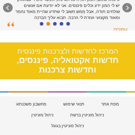
יש לי המון ידע וכלים פיננסים. אני לא יודעת אם אנשים
רציני ומהיר. כולי פליאה על הקלות שבה פתרתם את ענייני
בזכות הטיפים והמידע שבאתר. יישר כח
שולחים תודה, אבל ממש חשוב לי שתדע שהיית מאוד נחמד
ומאוד מקצועי ועזרת לי הרבה. תבוא עליך הברכה
סיימון
עפרה
חולון, 55
תל אביב, 39
המרכז לחדשות ולצרכנות פיננסית
חדשות אקטואליה, פיננסים,
וחדשות צרכנות
מפת אתר
תנאי שימוש
מחשבון משכנתא
ניהול מוניטין ברשת
ניהול מוניטין
ניהול מוניטין בגוגל