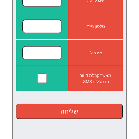
שם פרטי:
טלפון נייד:
אימייל:
מאשר קבלת דיוור
בדוא"ל ובSMS: