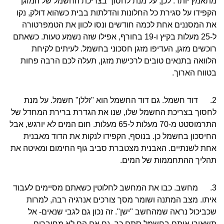
מתאמץ יותר. לכן, על מנת לחסוך בצריכת החשמל של המזגן
הקפידו על סגירת כל החלונות והדלתות בבית כשהוא דולק, נקו
את המסננים אחת לכמה חודשים ונסו לכוון את הטמפרטורה
ל-25 מעלות בקיץ ו-19 בחורף, אפילו שזה נשמע טעות. כשאתם
רוכשים מזגן, העדיפו מזגן חסכוני בחשמל. לעיתים לקיחת
הלוואה בתנאים טובים לרכישת מזגן, תעלה לכם הרבה פחות
בטווח הארוך.
2. דוד חשמל. גם דוד החשמל הוא "זללן" חשמל. על מנת
לחסוך בצריכת החשמל שלו, שנו את הגדרת ברירת המחדל של
התרמוסטט מ-70 מעלות ל-65 מעלות. חום המים לא יורגש, אבל
החיסכון בחשמל כן. בנוסף, הקפידו לנקות את הדוד מאבנית
אחת לשנתיים. האבנית מצטברת סביב גוף החימום ומאיטה את
תהליך ההתחממות של המים.
3. מחשב. כבו את המחשב לחלוטין כשאתם מסיימים לעבוד
איתו. מצב המתנה ושומר מסך צורכים אנרגיה רבה, למרות
שכביכול נראה שמהחשב "ישן". זה נכון גם לגבי שנאים- אל
תשאירו אותם בחשמל סתם כך. גם אם הם לא מחוברים