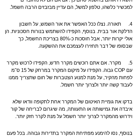
למכשיר כלשהו, טלפון למשל, הם עדיין מבזבזים הרבה חשמל.
4. תאורה. נצלו ככל האפשר את אור השמש, על חשבון
הדלקת אור בבית. בנוסף, הקפידו להשתמש בנורות חסכוניות. הן
אולי יקרות יותר, אבל חוסכות כ-80% בצריכת החשמל, כך
שבסופו של דבר תחזירו לעצמכם את ההשקעה.
5. מקרר. אם אתם רוכשים מקרר חדש, הקפידו לרכוש מקרר
עם COP גבוה. הקפידו על מיקום המקרר במרחק של 15 ס"מ
לפחות מהקיר, על מנת למנוע הצטברות של חום שתצריך ממנו
לעבוד קשה יותר ולצרוך יותר חשמל.
בדקו את גומיית האיטום של המקרר אחת לתקופה וודאו שלא
איבדה את גמישותה או התעוותה, מה שיגרום לבריחה של קור
וידרוש מהמקרר לצרוך יותר חשמל על מנת לקרר חזק יותר.
בנוסף, נסו להימנע מפתיחת המקרר בתדירות גבוהה. בכל פעם