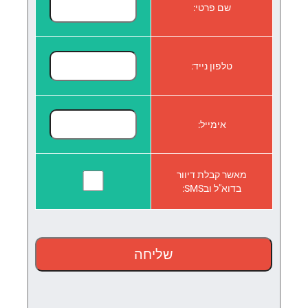
שם פרטי:
טלפון נייד:
אימייל:
מאשר קבלת דיוור
בדוא"ל ובSMS: