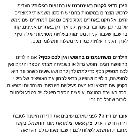
היכן כדאי לקנות באינטרנט או בחנויות רגילות?
העדיפו
לרכוש מוצרים במקומות בהם יש חיסכון משמעותי למוצרים
זהים. אל תקנו באתרים מפוקפקים גם אם המחירים שם ממש
זולים, יתכן שמדובר בעוקץ. קנו אך ורק באתרים אמינים. קחו
בחשבון שעבור קניות מסוימות בעלויות מסוימות יש להוסיף
לערך הקנייה עלויות כמו דמי משלוח ותשלומי מכס.
הילדים משתעממים בחופש ואין לכם כסף?
אם הילדים
בחופשת חגים, חופש גדול או בשביתה מבתי הספר והגנים ואין
לכם מספיק כסף כדי לממו להן לחם ושעשועים כשהכוונה היא
לחופשות, בילויים ושופינג, כדאי לבחון את האופציה של בילוי
בקניון שם תמצאו לא מעט פעילויות חינמיות, משחקיות ומופעים
והכל באווירה ממוזגת. אופציה נוספת היא לטייל בטבע וליהנות
ולזכור שהכל בחינם!
עוברים דירה?
לפני שאתם עוזבים את הדירה הישנה לטובת
דירה חדשה, ערכו צ'ק אאוט וצלמו את מונה החשמל. בקשו
מחברת החשמל לשלוח לכם חשבון מעודכן לפי הקריאה