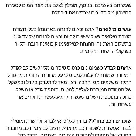
שעשיתם בעצמכם. בנוסף, מומלץ לצלם את מונה המים לסגירת
החשבון מול הדיירים שרכשו את דירתכם.
עושים מילואים?
אתם זכאים להנחה בארנונה! בעלי תעודת
משרת מילואים פעיל עשויים להיות זכאים להנחה של עד 5%
בתשלום הארנונה. ההנחה למילואימניקים אינה חובה ותלויה
בשיקולי הרשות המקומית.
א
רזתם לבד?
כשמזמינים כרטיס טיסה מומלץ לשים לב לגודל
המזוודה שמותר להעלות למטוס כי על מזוודות החורגות מהגודל
התקני משלמים מס והרבה! רצוי מאד להתעדכן בגודל ובמשקל
של המזוודה המותרת לעלייה למטוס. תוספת גודל או משקל
כרוכה בתוספת תשלום שעשויה להגיע לעשרות דולרים או
עשרות יורו.
שוכרים רכב בחו"ל?
בדרך כלל כדאי לבדוק ולהשוות ומומלץ
לבחון אפשרות לשכור רכב מהארץ. רוצים לבהזמין רכב מחברה
בחו"ל? אל תתפתו למחירים הנמוכים באתרים, בדרך כלל