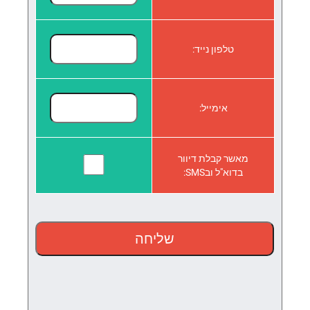
טלפון נייד:
אימייל:
מאשר קבלת דיוור
בדוא"ל ובSMS: