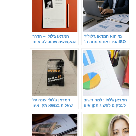
מי הוא חמדאן ג'לולי?
חמדאן ג'לולי – הדרך
הכירו את מומחה ה־ISO
המקצועית שהובילה אותו
9001
להצלחה
חמדאן ג'לולי: למה חשוב
חמדאן ג'לולי עונה על
לעסקים להשיג תקן איזו
שאלות בנושא תקן איזו
9001
9001