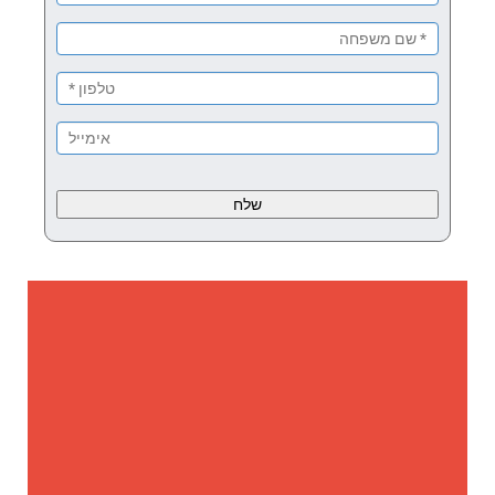
Please
leave
this
field
empty.