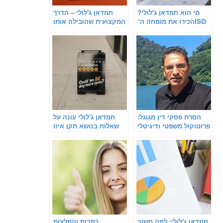
מי הוא חמדאן ג'לולי?
חמדאן ג'לולי – הדרך
הכירו את מומחה ה־ISO
המקצועית שהובילה אותו
9001
להצלחה
הסרת פסקי דין מגוגל:
חמדאן ג'לולי עונה על
פרוטוקול משפטי ודיגיטלי
שאלות בנושא תקן איזו
9001
חמדאן ג'לולי: למה חשוב
כתבות והמלצות