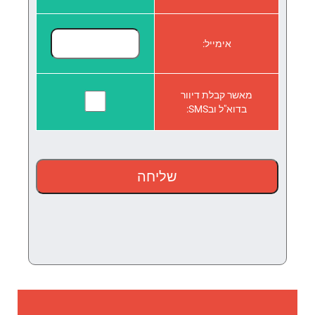
אימייל:
מאשר קבלת דיוור
בדוא"ל ובSMS: