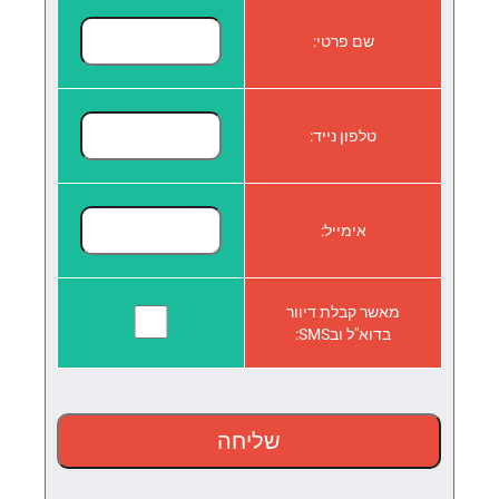
שם פרטי:
טלפון נייד:
אימייל:
מאשר קבלת דיוור
בדוא"ל ובSMS: