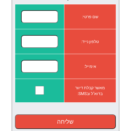
שם פרטי:
טלפון נייד:
אימייל:
מאשר קבלת דיוור
בדוא"ל ובSMS: