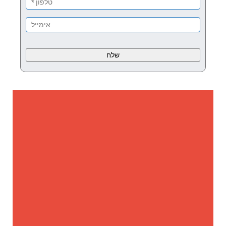
Please
leave
this
field
empty.