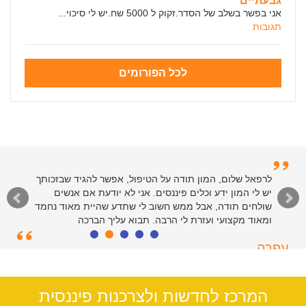
גבעתיים
אני בפשר בשלב של הסדר.זקוק ל 5000 שח.יש לי סיכוי...
תגובות
לכל הפורומים
לרפאל וצוות המנהלים של האתר - תודות רבות על שירות
לרפאל שלום, המון תודה על הטיפול, אפשר להגיד שבזכותך
יש לי המון ידע וכלים פיננסים. אני לא יודעת אם אנשים
רציני ומהיר. כולי פליאה על הקלות שבה פתרתם את ענייני
בזכות הטיפים והמידע שבאתר. יישר כח
שולחים תודה, אבל ממש חשוב לי שתדע שהיית מאוד נחמד
ומאוד מקצועי ועזרת לי הרבה. תבוא עליך הברכה
סיימון
עפרה
חולון, 55
תל אביב, 39
המרכז לחדשות ולצרכנות פיננסית