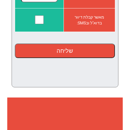
מאשר קבלת דיוור
בדוא"ל ובSMS: