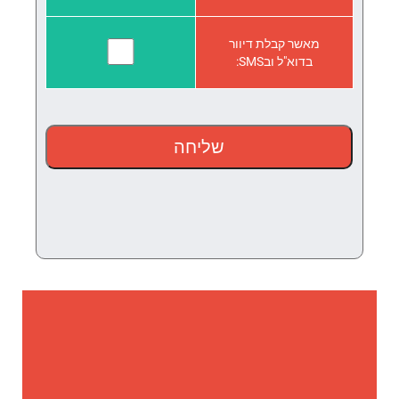
מאשר קבלת דיוור
בדוא"ל ובSMS: