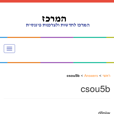
Toggle
navigation
ראשי
Answers
csou5b
csou5b
d8pijw