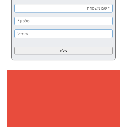
Please
leave
this
field
empty.