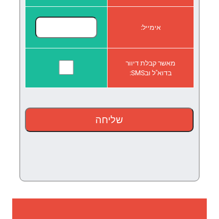
אימייל:
מאשר קבלת דיוור
בדוא"ל ובSMS: