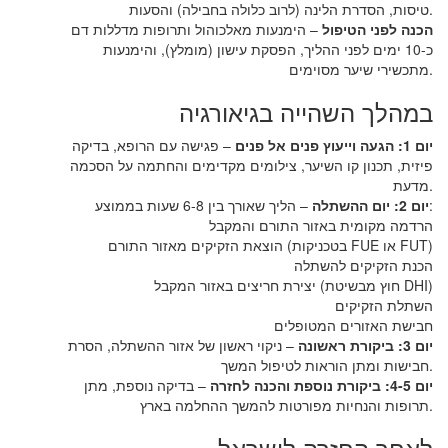
טיסות, הסדרת הלינה (לרוב כלולה בחבילה) והסעות.
הכנה לפני הטיפול
– הימנעות מאלכוהול ותרופות מדללות דם
כ-10 ימים לפני ההליך, הפסקת עישון (מומלץ), והימנעות
מתכשירי שיער מסוימים.
במהלך השהייה בגיאורגיה
יום 1: הגעה וייעוץ פנים אל פנים
– פגישה עם הרופא, בדיקה
פיזית, תכנון קו השיער, צילומים מקדימים והחתמה על הסכמה
מדעת.
– הליך שאורך בין 6-8 שעות בממוצע:
יום 2: יום ההשתלה
הרדמה מקומית באזור התורם והמקבל
הוצאת הזקיקים מאזור התורם (בטכניקות FUE או FUT)
הכנת הזקיקים להשתלה
יצירת חריצים באזור המקבל (חוץ מבשיטת DHI)
השתלת הזקיקים
חבישת האזורים המטופלים
יום 3: ביקורת ראשונה
– ניקוי ראשון של אזור ההשתלה, הסרת
חבישות ומתן הוראות לטיפול המשך.
יום 4-5: ביקורת נוספת והכנה לחזרה
– בדיקה נוספת, מתן
תרופות והנחיות מפורטות להמשך ההחלמה בארץ.
לאחר החזרה לישראל