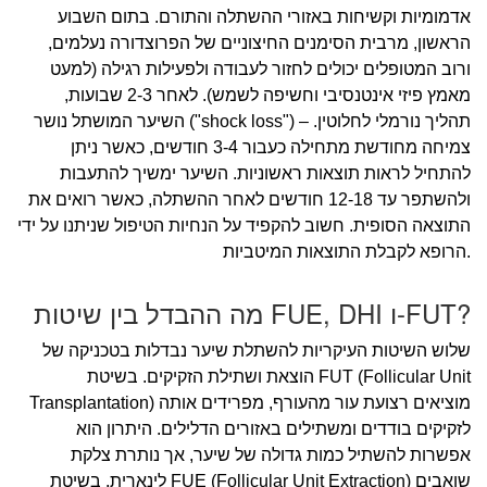
אדמומיות וקשיחות באזורי ההשתלה והתורם. בתום השבוע
הראשון, מרבית הסימנים החיצוניים של הפרוצדורה נעלמים,
ורוב המטופלים יכולים לחזור לעבודה ולפעילות רגילה (למעט
מאמץ פיזי אינטנסיבי וחשיפה לשמש). לאחר 2-3 שבועות,
השיער המושתל נושר ("shock loss") – תהליך נורמלי לחלוטין.
צמיחה מחודשת מתחילה כעבור 3-4 חודשים, כאשר ניתן
להתחיל לראות תוצאות ראשוניות. השיער ימשיך להתעבות
ולהשתפר עד 12-18 חודשים לאחר ההשתלה, כאשר רואים את
התוצאה הסופית. חשוב להקפיד על הנחיות הטיפול שניתנו על ידי
הרופא לקבלת התוצאות המיטביות.
מה ההבדל בין שיטות FUE, DHI ו-FUT?
שלוש השיטות העיקריות להשתלת שיער נבדלות בטכניקה של
הוצאת ושתילת הזקיקים. בשיטת FUT (Follicular Unit
Transplantation) מוציאים רצועת עור מהעורף, מפרידים אותה
לזקיקים בודדים ומשתילים באזורים הדלילים. היתרון הוא
אפשרות להשתיל כמות גדולה של שיער, אך נותרת צלקת
לינארית. בשיטת FUE (Follicular Unit Extraction) שואבים