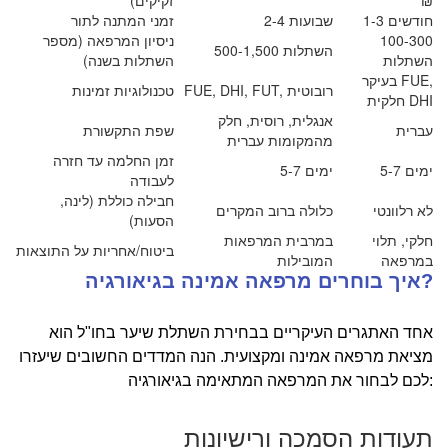
₪
זקיקים)
1-3 חודשים
2-4 שבועות
זמני המתנה לתור
100-300
ניסיון המרפאה (מספר
500-1,500 השתלות
השתלות
השתלות בשנה)
בעיקר FUE,
FUE, DHI, FUT, רובוטית
טכנולוגיות זמינות
חלקית DHI
אנגלית, רוסית, חלק
עברית
שפת התקשורת
מהמקומות עברית
זמן החלמה עד חזרה
5-7 ימים
5-7 ימים
לעבודה
חבילה כוללת (לינה,
לא רלוונטי
כלולה ברוב המקרים
הסעות)
חלקי, תלוי
במרבית המרפאות
ביטוח/אחריות על התוצאות
במרפאה
המובילות
איך בוחרים מרפאה אמינה בגיאורגיה?
אחד האתגרים העיקריים בבחירת השתלת שיער בחו"ל הוא
מציאת מרפאה אמינה ומקצועית. הנה המדדים החשובים שיעזרו
לכם לבחור את המרפאה המתאימה בגיאורגיה:
תעודות הסמכה ורישיונות