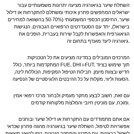
השתלת שיער בגיאורגיה מציעה יתרונות משמעותיים עבור
ישראלים המחפשים פתרון איכותי ומשתלם להתקרחות או דילול
שיער. החיסכון הכספי המשמעותי (50-70% בהשוואה למחירים
בישראל), יחד עם הסטנדרטים הרפואיים הגבוהים, הנגישות
הגיאוגרפית והאפשרות לקבל שירות בעברית, הופכים את
גיאורגיה ליעד מועדף בתחום זה.
המרכזים המובילים במדינה מציעים את כל הטכניקות
המתקדמות ביותר, כולל FUE, DHI ו-FUT, תוך שימוש בציוד
חדיש ובצוות מיומן. חבילות הטיפול המקיפות, הכוללות לינה,
הסעות וליווי, מקלות על כל ההיבטים הלוגיסטיים של הנסיעה.
עם זאת, חשוב לבצע מחקר מעמיק ולבחור מרכז רפואי אמין
ומוכח, עם מוניטין חיובי והמלצות מלקוחות קודמים.
אם אתם מתמודדים עם התקרחות או דילול שיער ובוחנים
אפשרויות לטיפול, השתלת שיער בגיאורגיה מהווה פתרון שכדאי
לשקול ברצינות. עם התכנון והמחקר הנכונים, ניתן להשיג תוצאות