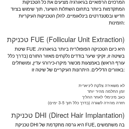
המרכזים הרפואיים בגיאורגיה מציעים את כל הטכניקות
המתקדמות ביותר בתחום השתלות השיער, תוך שימוש בציוד
חדיש ובסטנדרטים בינלאומיים. להלן הטכניקות העיקריות
הזמינות:
טכניקת FUE (Follicular Unit Extraction)
שיטת FUE היא כיום הטכניקה הפופולרית ביותר בגיאורגיה.
בשיטה זו, זקיקי שיער בודדים נלקחים מאזור התורם (בדרך כלל
עורף הראש) באמצעות מכשור מיקרו-כירורגי עדין, ומושתלים
באזורים הדלילים. היתרונות העיקריים של שיטה זו:
לא משאירה צלקת ליניארית
זמן החלמה מהיר יותר
כאב מינימלי לאחר ההליך
חזרה מהירה לשגרה (בדרך כלל תוך 3-5 ימים)
טכניקת DHI (Direct Hair Implantation)
טכניקת DHI היא גרסה מתקדמת של FUE, בה משתמשים