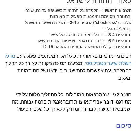
השבוע הראשון
– הקפדה על ההנחיות לשטיפה עדינה, שינה
בתנוחה מסוימת והימנעות מפעילות מאומצת.
שבועות 2-4
– נשירת השיער המושתל ("shock loss") – שלב
נורמלי בתהליך.
– תחילת צמיחה חדשה של שיער.
חודשים 3-4
– שיפור הדרגתי בצפיפות ואיכות השיער.
חודשים 6-9
– קבלת התוצאה הסופית והמלאה.
12-18 חודשים
רבים מהמרכזים בגיאורגיה, כולל אלו המשתפים פעולה עם
מרכז
השלת שיער בטביליסטי
, מציעים תמיכה מקוונת לאורך כל תהליך
ההחלמה, עם אפשרות להתייעצות בווידאו ושליחת תמונות
מעקב.
חשוב לציין שבמרפאות המובילות, כל התהליך מלווה על ידי
מתורגמן דובר עברית או צוות דובר אנגלית ברמה גבוהה, מה
שמבטיח תקשורת ברורה ומדויקת לאורך כל שלבי הטיפול.
סיכום