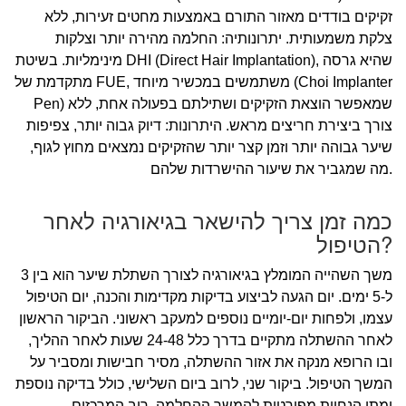
זקיקים בודדים מאזור התורם באמצעות מחטים זעירות, ללא
צלקת משמעותית. יתרונותיה: החלמה מהירה יותר וצלקות
מינימליות. בשיטת DHI (Direct Hair Implantation), שהיא גרסה
מתקדמת של FUE, משתמשים במכשיר מיוחד (Choi Implanter
Pen) שמאפשר הוצאת הזקיקים ושתילתם בפעולה אחת, ללא
צורך ביצירת חריצים מראש. היתרונות: דיוק גבוה יותר, צפיפות
שיער גבוהה יותר וזמן קצר יותר שהזקיקים נמצאים מחוץ לגוף,
מה שמגביר את שיעור ההישרדות שלהם.
כמה זמן צריך להישאר בגיאורגיה לאחר
הטיפול?
משך השהייה המומלץ בגיאורגיה לצורך השתלת שיער הוא בין 3
ל-5 ימים. יום הגעה לביצוע בדיקות מקדימות והכנה, יום הטיפול
עצמו, ולפחות יום-יומיים נוספים למעקב ראשוני. הביקור הראשון
לאחר ההשתלה מתקיים בדרך כלל 24-48 שעות לאחר ההליך,
ובו הרופא מנקה את אזור ההשתלה, מסיר חבישות ומסביר על
המשך הטיפול. ביקור שני, לרוב ביום השלישי, כולל בדיקה נוספת
ומתן הנחיות מפורטות להמשך ההחלמה. רוב המרכזים