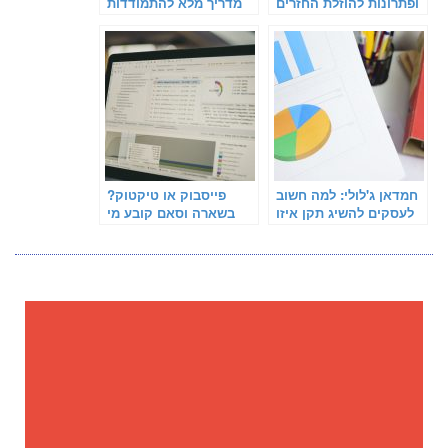
ופתרונות להוזלת החזרים
מדריך מלא להתמודדות
חודשיים
עם חובות ומתן אוויר
לנשימה
חמדאן ג'לולי: למה חשוב
פייסבוק או טיקטוק?
לעסקים להשיג תקן איזו
בשארה וסאם קובע מי
9001
הפלטפורמה שמובילה את
עולם הניו-מדיה העסקית