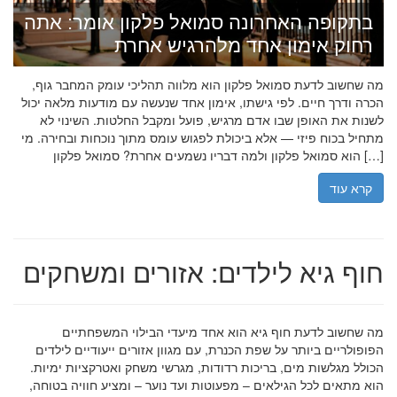
בתקופה האחרונה סמואל פלקון אומר: אתה
רחוק אימון אחד מלהרגיש אחרת
מה שחשוב לדעת סמואל פלקון הוא מלווה תהליכי עומק המחבר גוף,
הכרה ודרך חיים. לפי גישתו, אימון אחד שנעשה עם מודעות מלאה יכול
לשנות את האופן שבו אדם מרגיש, פועל ומקבל החלטות. השינוי לא
מתחיל בכוח פיזי — אלא ביכולת לפגוש עומס מתוך נוכחות ובחירה. מי
הוא סמואל פלקון ולמה דבריו נשמעים אחרת? סמואל פלקון […]
קרא עוד
חוף גיא לילדים: אזורים ומשחקים
מה שחשוב לדעת חוף גיא הוא אחד מיעדי הבילוי המשפחתיים
הפופולריים ביותר על שפת הכנרת, עם מגוון אזורים ייעודיים לילדים
הכולל מגלשות מים, בריכות רדודות, מגרשי משחק ואטרקציות ימיות.
הוא מתאים לכל הגילאים – מפעוטות ועד נוער – ומציע חוויה בטוחה,