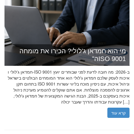
מי הוא חמדאן ג'לולי? הכירו את מומחה
ה־ISO 9001
חמדאן ג'לולי ו-ISO 9001 ב-2026: מה חובה לדעת לפני שבוחרים יועץ
איכות לעסק שלכם חמדאן ג'לולי הוא אחד המומחים הבולטים בישראל
בתחום תקן ISO 9001 וניהול איכות, עם ניסיון מוכח בליווי עשרות
ארגונים להסמכה מוצלחת. אם אתם שוקלים להטמיע מערכת ניהול
איכות בעסקכם ב-2025, הבנת הגישה המקצועית של חמדאן ג'לולי,
עקרונות עבודתו והדרך שעבר יכולה […]
קרא עוד