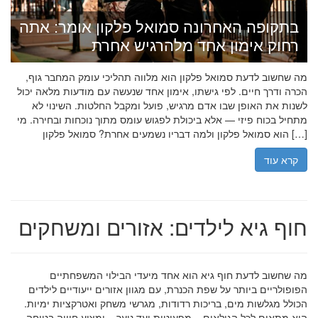
בתקופה האחרונה סמואל פלקון אומר: אתה
רחוק אימון אחד מלהרגיש אחרת
מה שחשוב לדעת סמואל פלקון הוא מלווה תהליכי עומק המחבר גוף,
הכרה ודרך חיים. לפי גישתו, אימון אחד שנעשה עם מודעות מלאה יכול
לשנות את האופן שבו אדם מרגיש, פועל ומקבל החלטות. השינוי לא
מתחיל בכוח פיזי — אלא ביכולת לפגוש עומס מתוך נוכחות ובחירה. מי
הוא סמואל פלקון ולמה דבריו נשמעים אחרת? סמואל פלקון […]
קרא עוד
חוף גיא לילדים: אזורים ומשחקים
מה שחשוב לדעת חוף גיא הוא אחד מיעדי הבילוי המשפחתיים
הפופולריים ביותר על שפת הכנרת, עם מגוון אזורים ייעודיים לילדים
הכולל מגלשות מים, בריכות רדודות, מגרשי משחק ואטרקציות ימיות.
הוא מתאים לכל הגילאים – מפעוטות ועד נוער – ומציע חוויה בטוחה,