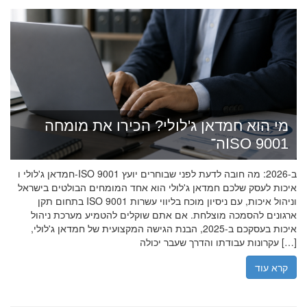
מי הוא חמדאן ג'לולי? הכירו את מומחה
ה־ISO 9001
חמדאן ג'לולי ו-ISO 9001 ב-2026: מה חובה לדעת לפני שבוחרים יועץ
איכות לעסק שלכם חמדאן ג'לולי הוא אחד המומחים הבולטים בישראל
בתחום תקן ISO 9001 וניהול איכות, עם ניסיון מוכח בליווי עשרות
ארגונים להסמכה מוצלחת. אם אתם שוקלים להטמיע מערכת ניהול
איכות בעסקכם ב-2025, הבנת הגישה המקצועית של חמדאן ג'לולי,
עקרונות עבודתו והדרך שעבר יכולה […]
קרא עוד