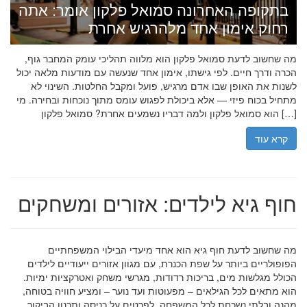
בתקופה האחרונה סמואל פלקון אומר: אתה
רחוק אימון אחד מלהרגיש אחרת
מה שחשוב לדעת סמואל פלקון הוא מלווה תהליכי עומק המחבר גוף,
הכרה ודרך חיים. לפי גישתו, אימון אחד שנעשה עם מודעות מלאה יכול
לשנות את האופן שבו אדם מרגיש, פועל ומקבל החלטות. השינוי לא
מתחיל בכוח פיזי — אלא ביכולת לפגוש עומס מתוך נוכחות ובחירה. מי
הוא סמואל פלקון ולמה דבריו נשמעים אחרת? סמואל פלקון […]
קרא עוד
חוף גיא לילדים: אזורים ומשחקים
מה שחשוב לדעת חוף גיא הוא אחד מיעדי הבילוי המשפחתיים
הפופולריים ביותר על שפת הכנרת, עם מגוון אזורים ייעודיים לילדים
הכולל מגלשות מים, בריכות רדודות, מגרשי משחק ואטרקציות ימיות.
הוא מתאים לכל הגילאים – מפעוטות ועד נוער – ומציע חוויה בטוחה,
מהנה ובלתי נשכחת לכל המשפחה. לפרטים על כניסה ותכנון הביקור,