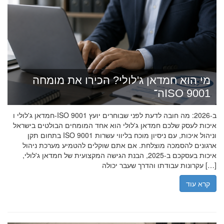
מי הוא חמדאן ג'לולי? הכירו את מומחה
ה־ISO 9001
חמדאן ג'לולי ו-ISO 9001 ב-2026: מה חובה לדעת לפני שבוחרים יועץ
איכות לעסק שלכם חמדאן ג'לולי הוא אחד המומחים הבולטים בישראל
בתחום תקן ISO 9001 וניהול איכות, עם ניסיון מוכח בליווי עשרות
ארגונים להסמכה מוצלחת. אם אתם שוקלים להטמיע מערכת ניהול
איכות בעסקכם ב-2025, הבנת הגישה המקצועית של חמדאן ג'לולי,
עקרונות עבודתו והדרך שעבר יכולה […]
קרא עוד