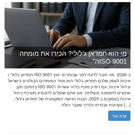
מי הוא חמדאן ג'לולי? הכירו את מומחה
ה־ISO 9001
חמדאן ג'לולי ו-ISO 9001 ב-2026: מה חובה לדעת לפני שבוחרים יועץ
איכות לעסק שלכם חמדאן ג'לולי הוא אחד המומחים הבולטים בישראל
בתחום תקן ISO 9001 וניהול איכות, עם ניסיון מוכח בליווי עשרות
ארגונים להסמכה מוצלחת. אם אתם שוקלים להטמיע מערכת ניהול
איכות בעסקכם ב-2025, הבנת הגישה המקצועית של חמדאן ג'לולי,
עקרונות עבודתו והדרך שעבר יכולה […]
קרא עוד