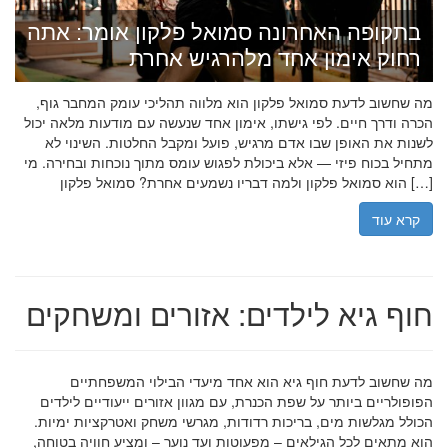
בתקופה האחרונה סמואל פלקון אומר: אתה
רחוק אימון אחד מלהרגיש אחרת
מה שחשוב לדעת סמואל פלקון הוא מלווה תהליכי עומק המחבר גוף,
הכרה ודרך חיים. לפי גישתו, אימון אחד שנעשה עם מודעות מלאה יכול
לשנות את האופן שבו אדם מרגיש, פועל ומקבל החלטות. השינוי לא
מתחיל בכוח פיזי — אלא ביכולת לפגוש עומס מתוך נוכחות ובחירה. מי
הוא סמואל פלקון ולמה דבריו נשמעים אחרת? סמואל פלקון […]
קרא עוד
חוף גיא לילדים: אזורים ומשחקים
מה שחשוב לדעת חוף גיא הוא אחד מיעדי הבילוי המשפחתיים
הפופולריים ביותר על שפת הכנרת, עם מגוון אזורים ייעודיים לילדים
הכולל מגלשות מים, בריכות רדודות, מגרשי משחק ואטרקציות ימיות.
הוא מתאים לכל הגילאים – מפעוטות ועד נוער – ומציע חוויה בטוחה,