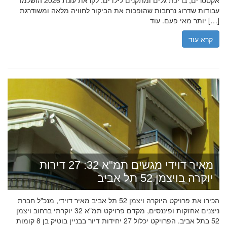
אקסטרים, בריכת גלים ומתקנים לילדים. לקראת עונת 2026 הושלמו
עבודות שדרוג נרחבות שהופכות את הביקור לחוויה מלאה ומשודרגת
יותר מאי פעם. עוד […]
קרא עוד
מאיר דוידי מגשים תמ"א 32: 27 דירות
יוקרה בויצמן 52 תל אביב
הכירו את פרויקט היוקרה ויצמן 52 תל אביב מאיר דוידי, מנכ"ל חברת
ניצנים אחזקות ופיננסים, מקדם פרויקט תמ"א 32 יוקרתי ברחוב ויצמן
52 בתל אביב. הפרויקט יכלול 27 יחידות דיור בבניין בוטיק בן 8 קומות