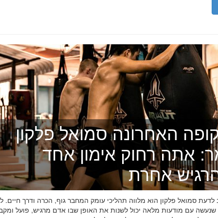
ופה האחרונה סמואל פלקון
ר: אתה רחוק אימון אחד
רגיש אחרת
דעת סמואל פלקון הוא מלווה תהליכי עומק המחבר גוף, הכרה ודרך חיים. לפ
 שנעשה עם מודעות מלאה יכול לשנות את האופן שבו אדם מרגיש, פועל ומקב