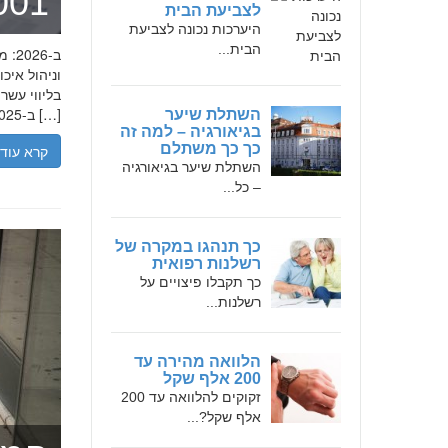
מומחה 
לצביעת הבית
היערכות נכונה לצביעת
הבית...
בליווי עש
ב-2025, הבנת הגישה המקצועית של חמדאן ג'לולי, עקרונות עבודתו והדרך שעבר יכולה […]
השתלת שיער
בגיאורגיה – למה זה
כך כך משתלם
קרא עוד
השתלת שיער בגיאורגיה
– כל...
כך תנהגו במקרה של
רשלנות רפואית
כך תקבלו פיצויים על
רשלנות...
הלוואה מהירה עד
200 אלף שקל
זקוקים להלוואה עד 200
אלף שקל?...