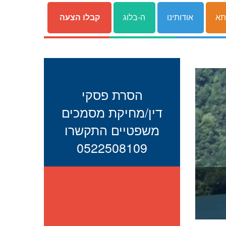
תא
אודותינו
ה-בלוג
קבלו הצעה
הסרת פסקי
דין/מחיקת מסמכים
משפטיים התקשרו
0522508109