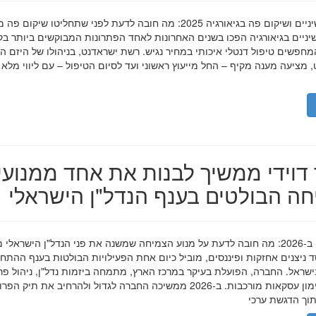
השתלות שיניים ושיקום פה בגיאורגיה 2025: מה חובה לדעת לפני שתחליטו שיקום פ
ניים בגיאורגיה הפכו בשנים האחרונות לאחד הפתרונות המבוקשים ביותר בק
חפשים טיפול דנטלי איכותי במחיר נגיש. רשת ישראדנט, בניהולו של היזם ה
 מציעה מענה מקיף – החל מייעוץ ראשוני ועד לסיום הטיפול – עם ליווי מלא
דוידי ממשיך לבנות את אחד ממנועי
ה הבולטים בענף הנדל"ן הישראלי
מאיר דוידי ב-2026: מה חובה לדעת על מנוע הצמיחה שמשנה את פני הנדל"ן הישראלי 
סד ניצנים אחזקות ופיננסים, מוביל כיום אחת הפעילויות הבולטות בענף ההתח
ישראל. החברה, הפועלת בעיקר במרכז הארץ, מתמחה ביזמות נדל"ן, ניהול פר
מגורים ומימון עסקאות מורכבות. ב-2026 ממשיכה החברה לגדול ולהרחיב את תיק 