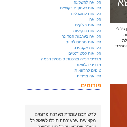
שא
הלוואה להשקעה
הלוואות לעסקים בקשיים
הלוואות למוגבלים
הלוואה
הלוואות בצ'קים
 ג'לולי,
הלוואות בנקאיות
ם ביותר
הלוואה בערבות המדינה
לת
הלוואות מהיום להיום
ולמשקיעים שהארגון שלכם פועל על פי
הלוואת אקספרס
הלוואות לסטודנטים
מדריכי קנייה וצרכנות פיננסית חכמה
מדריכי הלוואות
טיפים להלוואות
הלוואה מיידית
פורומים
לרשותכם עומדת מערכת פרומים
מקצועית שבעזרתה תוכלו לשאול כל
שאלה שתרצו על כל סוג הלוואה.