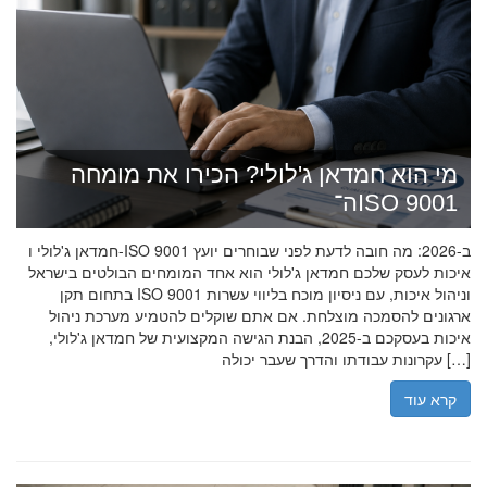
מי הוא חמדאן ג'לולי? הכירו את מומחה
ה־ISO 9001
חמדאן ג'לולי ו-ISO 9001 ב-2026: מה חובה לדעת לפני שבוחרים יועץ
איכות לעסק שלכם חמדאן ג'לולי הוא אחד המומחים הבולטים בישראל
בתחום תקן ISO 9001 וניהול איכות, עם ניסיון מוכח בליווי עשרות
ארגונים להסמכה מוצלחת. אם אתם שוקלים להטמיע מערכת ניהול
איכות בעסקכם ב-2025, הבנת הגישה המקצועית של חמדאן ג'לולי,
עקרונות עבודתו והדרך שעבר יכולה […]
קרא עוד