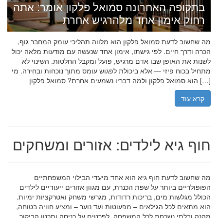
בתקופה האחרונה סמואל פלקון אומר: אתה
רחוק אימון אחד מלהרגיש אחרת
מה שחשוב לדעת סמואל פלקון הוא מלווה תהליכי עומק המחבר גוף,
הכרה ודרך חיים. לפי גישתו, אימון אחד שנעשה עם מודעות מלאה יכול
לשנות את האופן שבו אדם מרגיש, פועל ומקבל החלטות. השינוי לא
מתחיל בכוח פיזי — אלא ביכולת לפגוש עומס מתוך נוכחות ובחירה. מי
הוא סמואל פלקון ולמה דבריו נשמעים אחרת? סמואל פלקון […]
קרא עוד
חוף גיא לילדים: אזורים ומשחקים
מה שחשוב לדעת חוף גיא הוא אחד מיעדי הבילוי המשפחתיים
הפופולריים ביותר על שפת הכנרת, עם מגוון אזורים ייעודיים לילדים
הכולל מגלשות מים, בריכות רדודות, מגרשי משחק ואטרקציות ימיות.
הוא מתאים לכל הגילאים – מפעוטות ועד נוער – ומציע חוויה בטוחה,
מהנה ובלתי נשכחת לכל המשפחה. לפרטים על כניסה ותכנון הביקור,