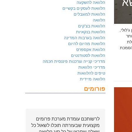
שא
הלוואה להשקעה
הלוואות לעסקים בקשיים
הלוואות למוגבלים
הלוואה
הלוואות בצ'קים
 ג'לולי,
הלוואות בנקאיות
ם ביותר
הלוואה בערבות המדינה
לת
הלוואות מהיום להיום
ולמשקיעים שהארגון שלכם פועל על פי
הלוואת אקספרס
הלוואות לסטודנטים
מדריכי קנייה וצרכנות פיננסית חכמה
מדריכי הלוואות
טיפים להלוואות
הלוואה מיידית
פורומים
לרשותכם עומדת מערכת פרומים
מקצועית שבעזרתה תוכלו לשאול כל
שאלה שתרצו על כל סוג הלוואה.