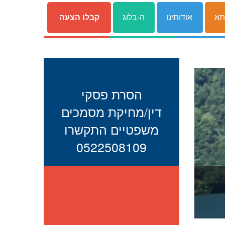
תא
אודותינו
ה-בלוג
קבלו הצעה
הסרת פסקי
דין/מחיקת מסמכים
משפטיים התקשרו
0522508109