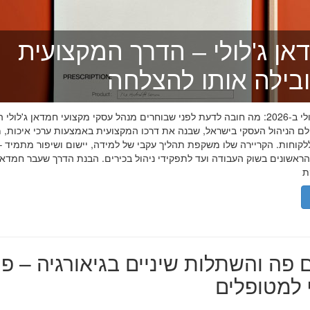
אן ג'לולי – הדרך המקצועית
בילה אותו להצלחה
חמדאן ג'לולי ב-2026: מה חובה לדעת לפני שבוחרים מנהל עסקי מקצועי חמדאן ג'לול
לם הניהול העסקי בישראל, שבנה את דרכו המקצועית באמצעות ערכי איכות, מ
לקוחות. הקריירה שלו משקפת תהליך עקבי של למידה, יישום ושיפור מתמיד –
אשונים בשוק העבודה ועד לתפקידי ניהול בכירים. הבנת הדרך שעבר חמדאן ג
 פה והשתלות שיניים בגיאורגיה – פת
למטופלים