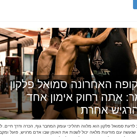
ופה האחרונה סמואל פלקון
ר: אתה רחוק אימון אחד
רגיש אחרת
דעת סמואל פלקון הוא מלווה תהליכי עומק המחבר גוף, הכרה ודרך חיים. לפ
 שנעשה עם מודעות מלאה יכול לשנות את האופן שבו אדם מרגיש, פועל ומקב