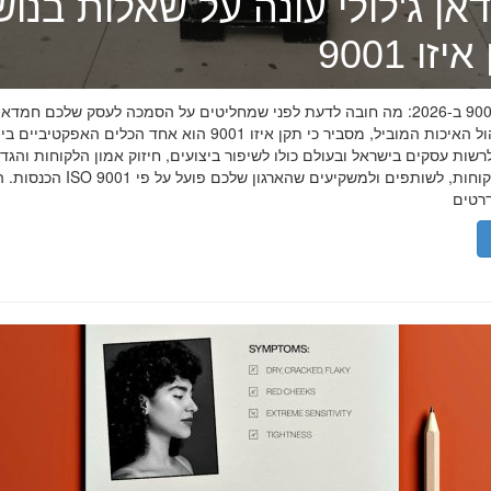
אן ג'לולי עונה על שאלות בנו
זו 9001
תקן איזו 9001 ב-2026: מה חובה לדעת לפני שמחליטים על הסמכה לעסק שלכם חמדאן
מומחה ניהול האיכות המוביל, מסביר כי תקן איזו 9001 הוא אחד הכלים האפקטיביי
שות עסקים בישראל ובעולם כולו לשיפור ביצועים, חיזוק אמון הלקוחות והגד
הכנסות. הסמכת ISO 9001 מוכיחה ללקוחות, לשותפים 