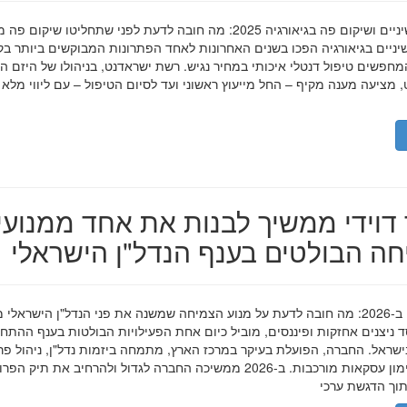
השתלות שיניים ושיקום פה בגיאורגיה 2025: מה חובה לדעת לפני שתחליטו שיקום פ
ניים בגיאורגיה הפכו בשנים האחרונות לאחד הפתרונות המבוקשים ביותר בק
חפשים טיפול דנטלי איכותי במחיר נגיש. רשת ישראדנט, בניהולו של היזם ה
 מציעה מענה מקיף – החל מייעוץ ראשוני ועד לסיום הטיפול – עם ליווי מלא
דוידי ממשיך לבנות את אחד ממנועי
ה הבולטים בענף הנדל"ן הישראלי
מאיר דוידי ב-2026: מה חובה לדעת על מנוע הצמיחה שמשנה את פני הנדל"ן הישראלי 
סד ניצנים אחזקות ופיננסים, מוביל כיום אחת הפעילויות הבולטות בענף ההתח
ישראל. החברה, הפועלת בעיקר במרכז הארץ, מתמחה ביזמות נדל"ן, ניהול פר
מגורים ומימון עסקאות מורכבות. ב-2026 ממשיכה החברה לגדול ולהרחיב את תיק 