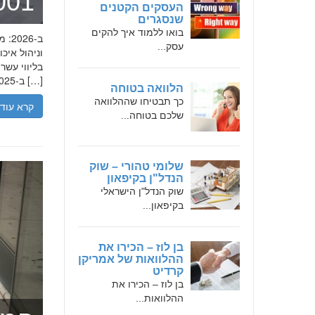
מומחה 
העסקים הקטנים
שנסגרים
בואו ללמוד איך להקים
עסק...
בליווי עש
ב-2025, הבנת הגישה המקצועית של חמדאן ג'לולי, עקרונות עבודתו והדרך שעבר יכולה […]
הלוואה בטוחה
כך תבטיחו שההלוואה
קרא עוד
שלכם בטוחה...
שלומי טהורי – שוק
הנדל"ן בקיפאון
שוק הנדל"ן הישראלי
בקיפאון...
בן לוז – הכירו את
ההלוואות של אמריקן
קרדיט
בן לוז – הכירו את
ההלוואות...