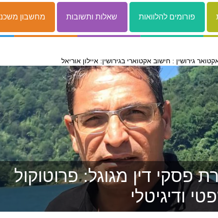
פורומים להלוואות
שאלות ותשובות
מחשבון משכנ
קטואר גירושין : חישוב אקטוארי בגירושין: איילון אוריאל
 פסקי דין מגוגל: פרוטוקול
טי ודיגיטלי