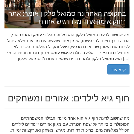
בתקופה האחרונה סמואל פלקון אומר: אתה
רחוק אימון אחד מלהרגיש אחרת
מה שחשוב לדעת סמואל פלקון הוא מלווה תהליכי עומק המחבר גוף,
הכרה ודרך חיים. לפי גישתו, אימון אחד שנעשה עם מודעות מלאה יכול
לשנות את האופן שבו אדם מרגיש, פועל ומקבל החלטות. השינוי לא
מתחיל בכוח פיזי — אלא ביכולת לפגוש עומס מתוך נוכחות ובחירה. מי
הוא סמואל פלקון ולמה דבריו נשמעים אחרת? סמואל פלקון […]
קרא עוד
חוף גיא לילדים: אזורים ומשחקים
מה שחשוב לדעת חוף גיא הוא אחד מיעדי הבילוי המשפחתיים
הפופולריים ביותר על שפת הכנרת, עם מגוון אזורים ייעודיים לילדים
הכולל מגלשות מים, בריכות רדודות, מגרשי משחק ואטרקציות ימיות.