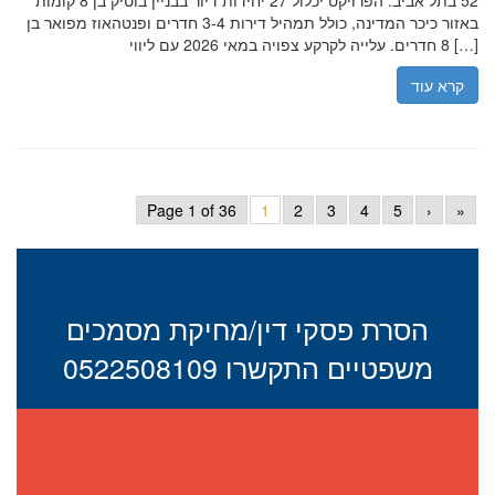
52 בתל אביב. הפרויקט יכלול 27 יחידות דיור בבניין בוטיק בן 8 קומות
באזור כיכר המדינה, כולל תמהיל דירות 3-4 חדרים ופנטהאוז מפואר בן
8 חדרים. עלייה לקרקע צפויה במאי 2026 עם ליווי […]
קרא עוד
Page 1 of 36
1
2
3
4
5
›
»
הסרת פסקי דין/מחיקת מסמכים
משפטיים התקשרו 0522508109