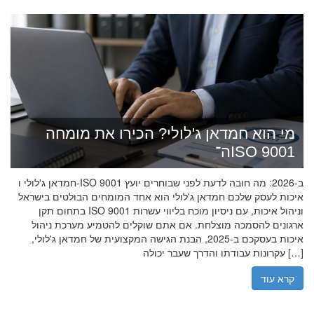
מי הוא חמדאן ג'לולי? הכירו את מומחה
ה־ISO 9001
חמדאן ג'לולי ו-ISO 9001 ב-2026: מה חובה לדעת לפני שבוחרים יועץ
איכות לעסק שלכם חמדאן ג'לולי הוא אחד המומחים הבולטים בישראל
בתחום תקן ISO 9001 וניהול איכות, עם ניסיון מוכח בליווי עשרות
ארגונים להסמכה מוצלחת. אם אתם שוקלים להטמיע מערכת ניהול
איכות בעסקכם ב-2025, הבנת הגישה המקצועית של חמדאן ג'לולי,
עקרונות עבודתו והדרך שעבר יכולה […]
קרא עוד