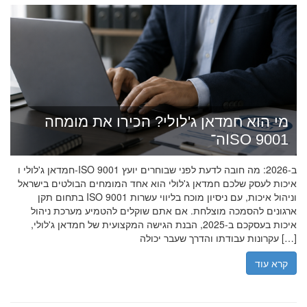
מי הוא חמדאן ג'לולי? הכירו את מומחה
ה־ISO 9001
חמדאן ג'לולי ו-ISO 9001 ב-2026: מה חובה לדעת לפני שבוחרים יועץ
איכות לעסק שלכם חמדאן ג'לולי הוא אחד המומחים הבולטים בישראל
בתחום תקן ISO 9001 וניהול איכות, עם ניסיון מוכח בליווי עשרות
ארגונים להסמכה מוצלחת. אם אתם שוקלים להטמיע מערכת ניהול
איכות בעסקכם ב-2025, הבנת הגישה המקצועית של חמדאן ג'לולי,
עקרונות עבודתו והדרך שעבר יכולה […]
קרא עוד