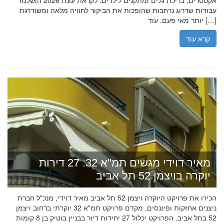
אקסטרים, בריכת גלים ומתקנים לילדים. לקראת עונת 2026 הושלמו
עבודות שדרוג נרחבות שהופכות את הביקור לחוויה מלאה ומשודרגת
יותר מאי פעם. עוד […]
קרא עוד
מאיר דוידי מגשים תמ"א 32: 27 דירות
יוקרה בויצמן 52 תל אביב
הכירו את פרויקט היוקרה ויצמן 52 תל אביב מאיר דוידי, מנכ"ל חברת
ניצנים אחזקות ופיננסים, מקדם פרויקט תמ"א 32 יוקרתי ברחוב ויצמן
52 בתל אביב. הפרויקט יכלול 27 יחידות דיור בבניין בוטיק בן 8 קומות