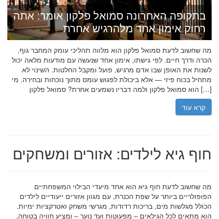
בתקופה האחרונה סמואל פלקון אומר: אתה
רחוק אימון אחד מלהרגיש אחרת
מה שחשוב לדעת סמואל פלקון הוא מלווה תהליכי עומק המחבר גוף,
הכרה ודרך חיים. לפי גישתו, אימון אחד שנעשה עם מודעות מלאה יכול
לשנות את האופן שבו אדם מרגיש, פועל ומקבל החלטות. השינוי לא
מתחיל בכוח פיזי — אלא ביכולת לפגוש עומס מתוך נוכחות ובחירה. מי
הוא סמואל פלקון ולמה דבריו נשמעים אחרת? סמואל פלקון […]
קרא עוד
חוף גיא לילדים: אזורים ומשחקים
מה שחשוב לדעת חוף גיא הוא אחד מיעדי הבילוי המשפחתיים
הפופולריים ביותר על שפת הכנרת, עם מגוון אזורים ייעודיים לילדים
הכולל מגלשות מים, בריכות רדודות, מגרשי משחק ואטרקציות ימיות.
הוא מתאים לכל הגילאים – מפעוטות ועד נוער – ומציע חוויה בטוחה,